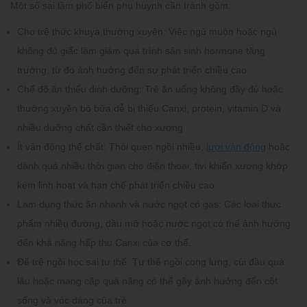
Một số sai lầm phổ biến phụ huynh cần tránh gồm:
Cho trẻ thức khuya thường xuyên:
Việc ngủ muộn hoặc ngủ
không đủ giấc làm giảm quá trình sản sinh hormone tăng
trưởng, từ đó ảnh hưởng đến sự phát triển chiều cao.
Chế độ ăn thiếu dinh dưỡng:
Trẻ ăn uống không đầy đủ hoặc
thường xuyên bỏ bữa dễ bị thiếu Canxi, protein, vitamin D và
nhiều dưỡng chất cần thiết cho xương.
Ít vận động thể chất:
Thói quen ngồi nhiều,
lười vận động
hoặc
dành quá nhiều thời gian cho điện thoại, tivi khiến xương khớp
kém linh hoạt và hạn chế phát triển chiều cao.
Lạm dụng thức ăn nhanh và nước ngọt có gas:
Các loại thực
phẩm nhiều đường, dầu mỡ hoặc nước ngọt có thể ảnh hưởng
đến khả năng hấp thu Canxi của cơ thể.
Để trẻ ngồi học sai tư thế:
Tư thế ngồi cong lưng, cúi đầu quá
lâu hoặc mang cặp quá nặng có thể gây ảnh hưởng đến cột
sống và vóc dáng của trẻ.