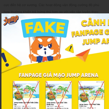
cực đến hệ cơ xương. Các hoạt động vận động cường độ phù
hợp thường khiến trẻ hứng thú hơn so với việc tập luyện theo
khuôn mẫu cố định.
Hiện nay, nhiều phụ huynh cho trẻ tham gia lớp phát triển chiều
cao tại Jump Arena để tăng thời gian vận động thể chất. Chương
trình được xây dựng bởi đội ngũ chuyên gia thể chất và huấn
luyện viên giàu kinh nghiệm, tập trung vào các bài tập bật nhảy,
kéo giãn và vận động toàn thân.
Trẻ em được cải thiện thể lực và chiều cao toàn diện tại Jump
Arena:
Thể lực và chiều cao được cải thiện:
Các bài tập hỗ trợ nâng
cao sức bền, kích thích phát triển chiều cao theo đúng tiềm
năng.
Tối ưu vóc dáng:
Trẻ được hướng dẫn điều chỉnh tư thế trong
từng động tác, hạn chế cong lưng hoặc ngồi sai tư thế.