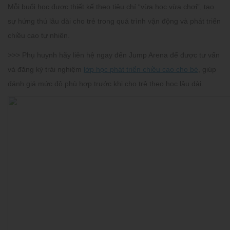
Mỗi buổi học được thiết kế theo tiêu chí “vừa học vừa chơi”, tạo
sự hứng thú lâu dài cho trẻ trong quá trình vận động và phát triển
chiều cao tự nhiên.
>>> Phụ huynh hãy liên hệ ngay đến Jump Arena để được
tư vấn
và đăng ký trải nghiệm
lớp học phát triển chiều cao cho bé
,
giúp
đánh giá mức độ phù hợp trước khi cho trẻ theo học lâu dài.