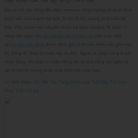
Khi cơ thể vận động đều đặn, hormone tăng trưởng sẽ được kích
thích sản sinh mạnh mẽ hơn, từ đó hỗ trợ xương phát triển tốt
hơn. Phụ huynh nên khuyến khích trẻ dành khoảng 30 phút - 1
tiếng mỗi ngày cho
các bài tập tăng chiều cao
phù hợp. Một
số
trò chơi vận động
được đánh giá có lợi cho chiều cao gồm bơi
lội, bóng rổ, chạy bộ hoặc tập xà đơn. Ngoài ra, yoga cũng là lựa
chọn đáng cân nhắc vì nhiều động tác có khả năng kéo giãn cơ
và hỗ trợ hệ xương khớp phát triển linh hoạt hơn.
>> Xem thêm:
15+ Bài Tập Tăng Chiều Cao Tuổi Dậy Thì Giúp
Phát Triển Tối Đa