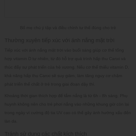
Bố mẹ chú ý tập và điều chỉnh tư thế đúng cho trẻ
Thường xuyên tiếp xúc với ánh nắng mặt trời
Tiếp xúc với ánh nắng mặt trời vào buổi sáng giúp cơ thể tổng
hợp vitamin D tự nhiên, từ đó hỗ trợ quá trình hấp thu Canxi và
thúc đẩy sự phát triển của hệ xương. Nếu cơ thể thiếu vitamin D,
khả năng hấp thụ Canxi sẽ suy giảm, làm tăng nguy cơ chậm
phát triển thể chất ở trẻ trong giai đoạn dậy thì.
Khoảng thời gian thích hợp để tắm nắng là từ 6h - 8h sáng. Phụ
huynh không nên cho trẻ phơi nắng vào những khung giờ còn lại
trong ngày vì cường độ tia UV cao có thể gây ảnh hưởng xấu đến
làn da.
Tránh sử dụng các chất kích thích