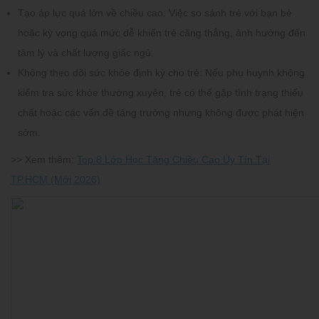
Tạo áp lực quá lớn về chiều cao:
Việc so sánh trẻ với bạn bè
hoặc kỳ vọng quá mức dễ khiến trẻ căng thẳng, ảnh hưởng đến
tâm lý và chất lượng giấc ngủ.
Không theo dõi sức khỏe định kỳ cho trẻ:
Nếu phụ huynh không
kiểm tra sức khỏe thường xuyên, trẻ có thể gặp tình trạng thiếu
chất hoặc các vấn đề tăng trưởng nhưng không được phát hiện
sớm.
>> Xem thêm:
Top 8 Lớp Học Tăng Chiều Cao Uy Tín Tại
TP.HCM (Mới 2026)