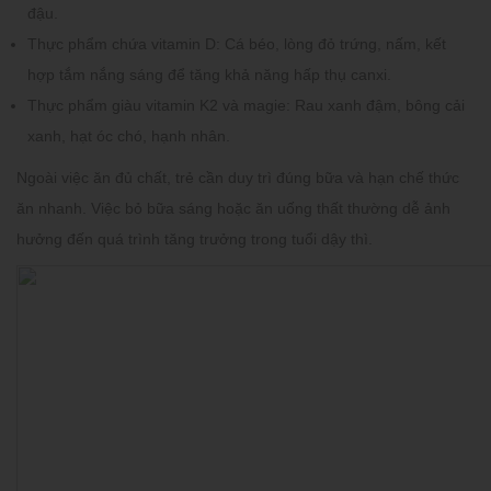
đậu.
Thực phẩm chứa vitamin D:
Cá béo, lòng đỏ trứng, nấm, kết
hợp tắm nắng sáng để tăng khả năng hấp thụ canxi.
Thực phẩm giàu vitamin K2 và magie:
Rau xanh đậm, bông cải
xanh, hạt óc chó, hạnh nhân.
Ngoài việc ăn đủ chất, trẻ cần duy trì đúng bữa và hạn chế thức
ăn nhanh. Việc bỏ bữa sáng hoặc ăn uống thất thường dễ ảnh
hưởng đến quá trình tăng trưởng trong tuổi dậy thì.