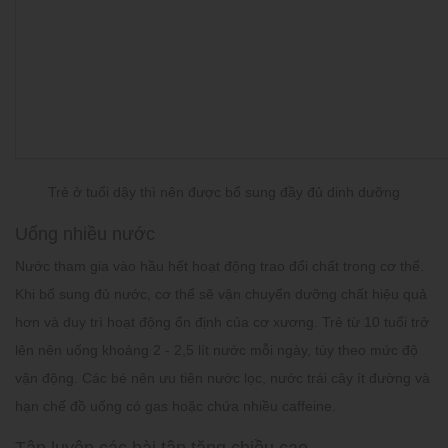
Trẻ ở tuổi dậy thì nên được bổ sung đầy đủ dinh dưỡng
Uống nhiều nước
Nước tham gia vào hầu hết hoạt động trao đổi chất trong cơ thể.
Khi bổ sung đủ nước, cơ thể sẽ vận chuyển dưỡng chất hiệu quả
hơn và duy trì hoạt động ổn định của cơ xương. Trẻ từ 10 tuổi trở
lên nên uống khoảng 2 - 2,5 lít nước mỗi ngày, tùy theo mức độ
vận động. Các bé nên ưu tiên nước lọc, nước trái cây ít đường và
hạn chế đồ uống có gas hoặc chứa nhiều caffeine.
Tập luyện các bài tập tăng chiều cao