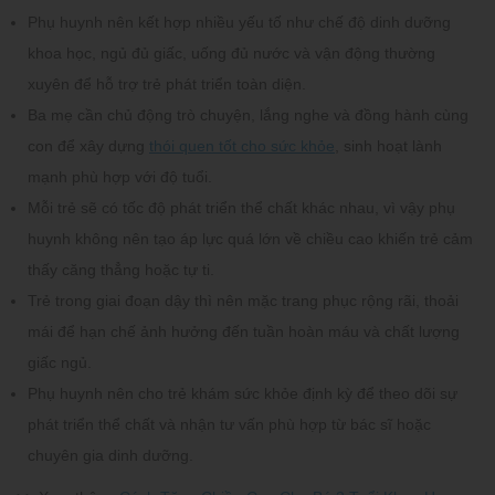
Phụ huynh nên kết hợp nhiều yếu tố như chế độ dinh dưỡng
khoa học, ngủ đủ giấc, uống đủ nước và vận động thường
xuyên để hỗ trợ trẻ phát triển toàn diện.
Ba mẹ cần chủ động trò chuyện, lắng nghe và đồng hành cùng
con để xây dựng
thói quen tốt cho sức khỏe
, sinh hoạt lành
mạnh phù hợp với độ tuổi.
Mỗi trẻ sẽ có tốc độ phát triển thể chất khác nhau, vì vậy phụ
huynh không nên tạo áp lực quá lớn về chiều cao khiến trẻ cảm
thấy căng thẳng hoặc tự ti.
Trẻ trong giai đoạn dậy thì nên mặc trang phục rộng rãi, thoải
mái để hạn chế ảnh hưởng đến tuần hoàn máu và chất lượng
giấc ngủ.
Phụ huynh nên cho trẻ khám sức khỏe định kỳ để theo dõi sự
phát triển thể chất và nhận tư vấn phù hợp từ bác sĩ hoặc
chuyên gia dinh dưỡng.