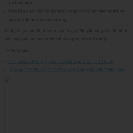
linh hoạt hơn.
Yoga kéo giãn:
Một số động tác yoga hỗ trợ cải thiện tư thế và
tăng độ linh hoạt của cơ xương.
Để đạt hiệu quả tốt, trẻ nên duy trì vận động khoảng 45 - 60 phút
mỗi ngày và lựa chọn môn thể thao phù hợp thể trạng.
>> Xem ngay:
Độ Tuổi Nào Phù Hợp Cho Trẻ Bắt Đầu Chơi Thể Thao?
11 Môn Thể Thao Giải Trí Trong Nhà Hấp Dẫn Nhất Hiện Nay