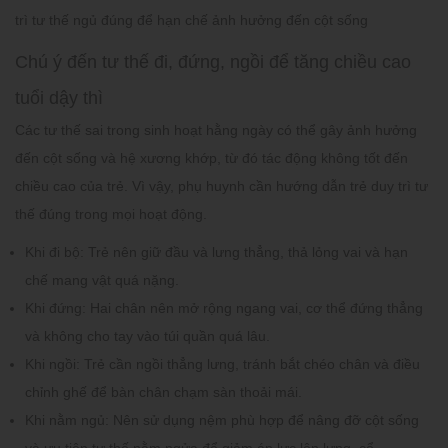
trì tư thế ngủ đúng để hạn chế ảnh hưởng đến cột sống
Chú ý đến tư thế đi, đứng, ngồi để tăng chiều cao
tuổi dậy thì
Các tư thế sai trong sinh hoạt hằng ngày có thể gây ảnh hưởng
đến cột sống và hệ xương khớp, từ đó tác động không tốt đến
chiều cao của trẻ. Vì vậy, phụ huynh cần hướng dẫn trẻ duy trì tư
thế đúng trong mọi hoạt động.
Khi đi bộ:
Trẻ nên giữ đầu và lưng thẳng, thả lỏng vai và hạn
chế mang vật quá nặng.
Khi đứng:
Hai chân nên mở rộng ngang vai, cơ thể đứng thẳng
và không cho tay vào túi quần quá lâu.
Khi ngồi:
Trẻ cần ngồi thẳng lưng, tránh bắt chéo chân và điều
chỉnh ghế để bàn chân chạm sàn thoải mái.
Khi nằm ngủ:
Nên sử dụng nệm phù hợp để nâng đỡ cột sống
và ưu tiên tư thế nằm ngửa để giảm áp lực lên lưng, cổ.