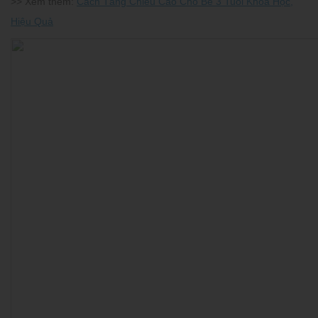
>> Xem thêm:
Cách Tăng Chiều Cao Cho Bé 3 Tuổi Khoa Học,
Hiệu Quả