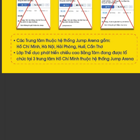
Vận động tăng tính linh hoạt:
Các hoạt động bật nhảy và di
chuyển liên tục hỗ trợ cải thiện khả năng phối hợp tay - chân.
Xây dựng sự tự tin:
Môi trường vận động sôi nổi khiến trẻ chủ
động tham gia hoạt động thể chất nhiều hơn,
rèn luyện sự tự
tin
.