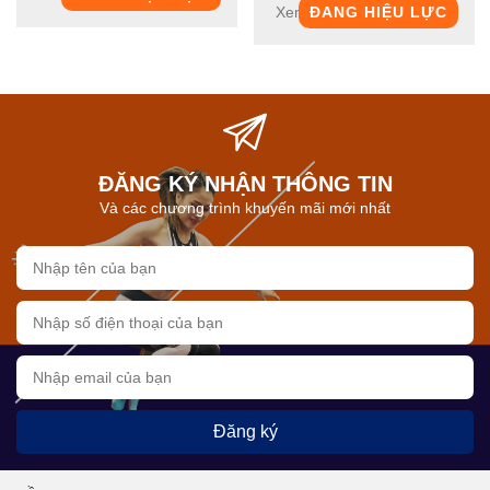
Xem chi tiết
ĐANG HIỆU LỰC
ĐĂNG KÝ NHẬN THÔNG TIN
Và các chương trình khuyến mãi mới nhất
Đăng ký