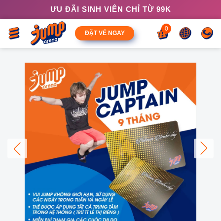
ƯU ĐÃI SINH VIÊN CHỈ TỪ 99K
0
ĐẶT VÉ NGAY