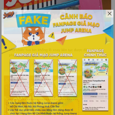
Thử thách nhảy tua-bin
Một chiếc tua bin khổng lồ xoay liên tục được đặt trên nhà
phao đòi hỏi người chơi phải dùng...
Xem chi tiết