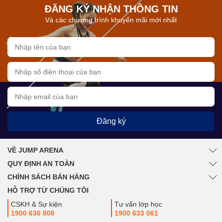
ĐĂNG KÝ NHẬN THÔNG TIN
Và các chương trình khuyến mãi mới nhất
Đăng ký
VỀ JUMP ARENA
QUY ĐỊNH AN TOÀN
CHÍNH SÁCH BÁN HÀNG
HỖ TRỢ TỪ CHÚNG TÔI
CSKH & Sự kiện
Tư vấn lớp học
1900 636 808
1900 633 061