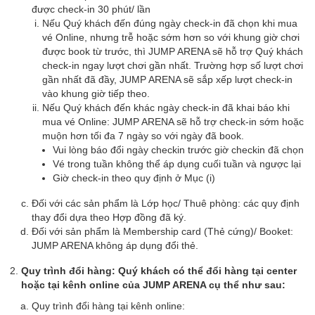
được check-in 30 phút/ lần
Nếu Quý khách đến đúng ngày check-in đã chọn khi mua
vé Online, nhưng trễ hoặc sớm hơn so với khung giờ chơi
được book từ trước, thì JUMP ARENA sẽ hỗ trợ Quý khách
check-in ngay lượt chơi gần nhất. Trường hợp số lượt chơi
gần nhất đã đầy, JUMP ARENA sẽ sắp xếp lượt check-in
vào khung giờ tiếp theo.
Nếu Quý khách đến khác ngày check-in đã khai báo khi
mua vé Online: JUMP ARENA sẽ hỗ trợ check-in sớm hoặc
muộn hơn tối đa 7 ngày so với ngày đã book.
Vui lòng báo đổi ngày checkin trước giờ checkin đã chọn
Vé trong tuần không thể áp dụng cuối tuần và ngược lại
Giờ check-in theo quy định ở Mục (i)
Đối với các sản phẩm là Lớp học/ Thuê phòng: các quy định
thay đổi dựa theo Hợp đồng đã ký.
Đối với sản phẩm là Membership card (Thẻ cứng)/ Booket:
JUMP ARENA không áp dụng đổi thẻ.
Quy trình đổi hàng: Quý khách có thể đổi hàng tại center
hoặc tại kênh online của JUMP ARENA cụ thể như sau:
Quy trình đổi hàng tại kênh online: