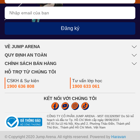
Đăng ký
VỀ JUMP ARENA
QUY ĐỊNH AN TOÀN
CHÍNH SÁCH BÁN HÀNG
HỖ TRỢ TỪ CHÚNG TÔI
CSKH & Sự kiện
Tư vấn lớp học
1900 636 808
1900 633 061
KẾT NỐI VỚI CHÚNG TÔI
CÔNG TY CỔ PHẦN JUMP ARENA - MST 0313293587 Do Sở kế
hoạch và đầu tư Tp. Hồ Chí Minh cấp ngày 08/06/2015
Số 63 Xa Lộ Hà Nội, Khu phố 2, Phường Thảo Điền, Thành phố
Thủ Đức, Thành phố Hồ Chí Minh, Việt Nam
© Copyright 2020 Jump Arena. All rights reserved. Powered by
Haravan