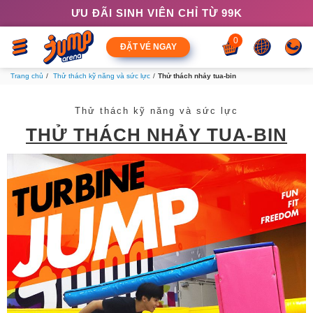
ƯU ĐÃI SINH VIÊN CHỈ TỪ 99K
0
ĐẶT VÉ NGAY
Trang chủ
Thử thách kỹ năng và sức lực
Thử thách nhảy tua-bin
Thử thách kỹ năng và sức lực
THỬ THÁCH NHẢY TUA-BIN