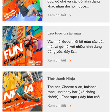
dốc, gồ ghề và các gờ hình dạng
khác nhau đòi hỏi người...
Xem chi tiết
Leo tường sắc màu
Vách núi được thiết kế màu sắc bắt
mắt và gờ núi với nhiều hình dạng
đáng yêu, đây là...
Xem chi tiết
Thử thách Ninja
The net, Cheese slice, balance
rope, unsteady bar ( xà chông
chênh) , Foot rope ( dây bàn chân),
Monkey...
Xem chi tiết