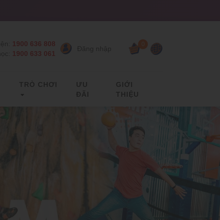
ện:
1900 636 808
0
Đăng nhập
học:
1900 633 061
C
TRÒ CHƠI
ƯU
GIỚI
ĐÃI
THIỆU