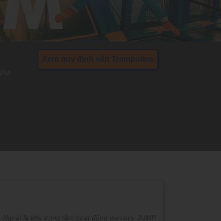
Xem quy định sân Trampoline
00PM
Ngoài là khu trung tâm hoạt động vui chơi, JUMP