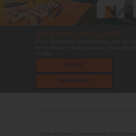
Jump Arena Him Lam Q7
Khuôn viên Vietopia, Số 02-04 Đường số 09, Khu đ
thị mới Him Lam, Phường Tân Hưng, Thành Phố Hồ
Chí Minh.
MUA VÉ
XEM BẢN ĐỒ
JUMP ARENA Him Lam là trung tâm FLAGSHIP lớn n