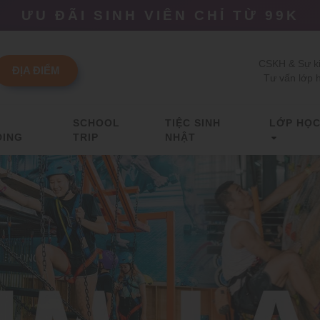
ƯU ĐÃI SINH VIÊN CHỈ TỪ 99K
CSKH & Sự ki
ĐỊA ĐIỂM
Tư vấn lớp 
M
SCHOOL
TIỆC SINH
LỚP HỌ
DING
TRIP
NHẬT