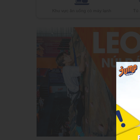
Khu vực ăn uống có máy lạnh
Tủ 