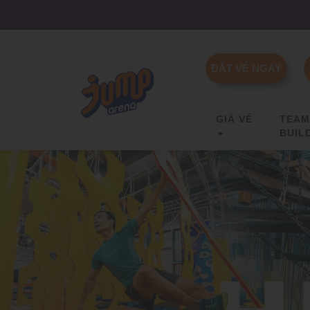
ĐẶT VÉ NGAY
GIÁ VÉ
TEA
BUIL