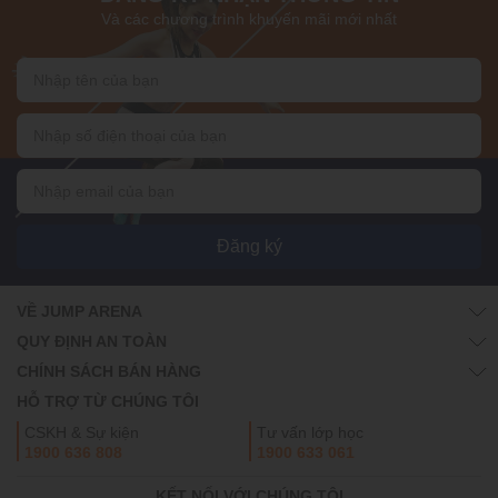
Và các chương trình khuyến mãi mới nhất
Đăng ký
VỀ JUMP ARENA
QUY ĐỊNH AN TOÀN
CHÍNH SÁCH BÁN HÀNG
HỖ TRỢ TỪ CHÚNG TÔI
CSKH & Sự kiện
Tư vấn lớp học
1900 636 808
1900 633 061
KẾT NỐI VỚI CHÚNG TÔI