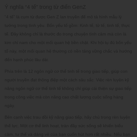
Ý nghĩa “4 tế” trong từ điển GenZ
“4 tế” là cụm từ được Gen Z lan truyền để mô tả hình mẫu lý
tưởng trong tình yêu. Bốn yếu tố gồm: Kinh tế, tử tế, tinh tế, thực
tế. Đây không chỉ là thước đo trong chuyện tình cảm mà còn là
kim chỉ nam cho một mối quan hệ bền chặt. Khi hội tụ đủ bốn yếu
tố này, một mối quan hệ thường có nền tảng vững chắc và hướng
đến hạnh phúc lâu dài.
Phía trên là 12
ngôn ngữ cơ thể tinh tế
trong giao tiếp, giúp con
người truyền đạt thông điệp một cách sâu sắc. Việc rèn luyện kỹ
năng ngôn ngữ cơ thể tinh tế không chỉ giúp cải thiện sự giao tiếp
trong công việc mà còn nâng cao chất lượng cuộc sống hàng
ngày.
Bên cạnh việc trau dồi kỹ năng giao tiếp, hãy chú trọng rèn luyện
thể lực. Một cơ thể linh hoạt, tràn đầy sức sống sẽ khiến biểu
cảm, tư thế và dáng vẻ của bạn cuốn hút hơn rất nhiều. Nếu bạn