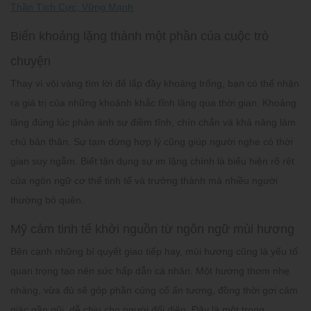
Thần Tích Cực, Vững Mạnh
Biến khoảng lặng thành một phần của cuộc trò
chuyện
Thay vì vội vàng tìm lời để lấp đầy khoảng trống, bạn có thể nhận
ra giá trị của những khoảnh khắc tĩnh lặng qua thời gian. Khoảng
lặng đúng lúc phản ánh sự điềm tĩnh, chín chắn và khả năng làm
chủ bản thân. Sự tạm dừng hợp lý cũng giúp người nghe có thời
gian suy ngẫm. Biết tận dụng sự im lặng chính là biểu hiện rõ rệt
của
ngôn ngữ cơ thể tinh tế
và trưởng thành mà nhiều người
thường bỏ quên.
Mỹ cảm tinh tế khởi nguồn từ ngôn ngữ mùi hương
Bên cạnh những bí quyết giao tiếp hay, mùi hương cũng là yếu tố
quan trọng tạo nên sức hấp dẫn cá nhân. Một hương thơm nhẹ
nhàng, vừa đủ sẽ góp phần củng cố ấn tượng, đồng thời gợi cảm
giác gần gũi, dễ chịu cho người đối diện. Đây là một trong