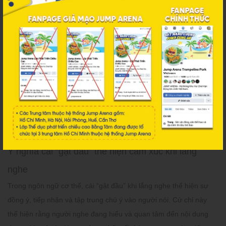
kỳ cuộc trò chuyện nào. Một nụ cười tự nhiên, chân thành không
chỉ lan tỏa năng lượng tích cực mà còn xóa tan khoảng cách giữa
hai người.
Tuy nhiên, nụ cười cần được dùng đúng lúc: cười rạng rỡ trong
những cuộc gặp gỡ xã giao, cười nhẹ trong trao đổi công việc để
giữ sự chuyên nghiệp. Người biết sử dụng nụ cười đúng cách
luôn để lại ấn tượng tích cực.
>>> Tìm hiểu:
10 Cách Nâng Tầm Chất Lượng Cuộc Sống Của
Thể Hệ GenZ
Ý nghĩa cái “gật đầu” thể hiện cảm xúc khi lắng
nghe
Trong ngôn ngữ cơ thể, cái “gật đầu” khi lắng nghe thể hiện sự
đồng ý, tiếp nhận và tập trung chú ý vào người nói. Cử chỉ này
thể hiện rằng người nghe đang hiểu và quan tâm đến nội dung