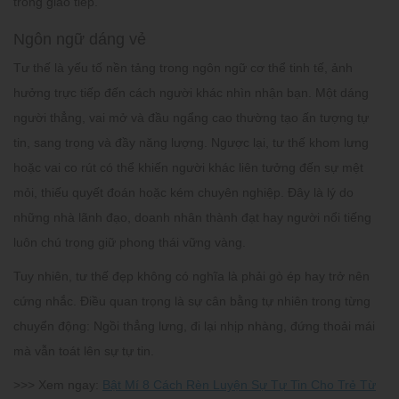
trong giao tiếp.
Ngôn ngữ dáng vẻ
Tư thế là yếu tố nền tảng trong ngôn ngữ cơ thể tinh tế, ảnh
hưởng trực tiếp đến cách người khác nhìn nhận bạn. Một dáng
người thẳng, vai mở và đầu ngẩng cao thường tạo ấn tượng tự
tin, sang trọng và đầy năng lượng. Ngược lại, tư thế khom lưng
hoặc vai co rút có thể khiến người khác liên tưởng đến sự mệt
mỏi, thiếu quyết đoán hoặc kém chuyên nghiệp. Đây là lý do
những nhà lãnh đạo, doanh nhân thành đạt hay người nổi tiếng
luôn chú trọng giữ phong thái vững vàng.
Tuy nhiên, tư thế đẹp không có nghĩa là phải gò ép hay trở nên
cứng nhắc. Điều quan trọng là sự cân bằng tự nhiên trong từng
chuyển động: Ngồi thẳng lưng, đi lại nhịp nhàng, đứng thoải mái
mà vẫn toát lên sự tự tin.
>>> Xem ngay:
Bật Mí 8 Cách Rèn Luyện Sự Tự Tin Cho Trẻ Từ