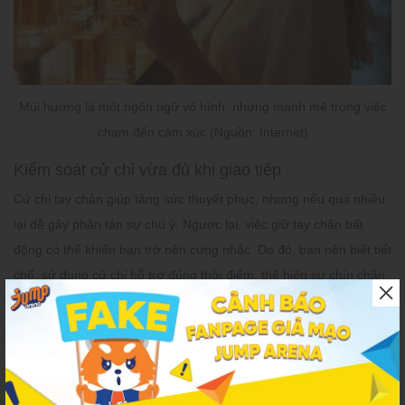
Mùi hương là một ngôn ngữ vô hình, nhưng mạnh mẽ trong việc
chạm đến cảm xúc (Nguồn: Internet)
Kiểm soát cử chỉ vừa đủ khi giao tiếp
Cử chỉ tay chân giúp tăng sức thuyết phục, nhưng nếu quá nhiều
lại dễ gây phân tán sự chú ý. Ngược lại, việc giữ tay chân bất
động có thể khiến bạn trở nên cứng nhắc. Do đó, bạn nên biết tiết
chế, sử dụng cử chỉ hỗ trợ đúng thời điểm, thể hiện sự chín chắn
và chủ động. Đây là kỹ năng nhỏ nhưng có thể thay đổi hoàn toàn
cách người khác đánh giá bạn.
Nụ cười tỏa nắng
Nụ cười luôn được xem là “chìa khóa” mở ra sự kết nối trong bất