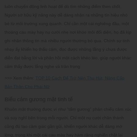
luôn chuyển động linh hoạt để dò tìm những điểm then chốt.
Người sở hữu kỹ năng này dễ dàng nhận ra những tín hiệu nhỏ
bé từ môi trường xung quanh. Chỉ cần một cái nghiêng đầu, một
thoáng cau mày hay nụ cười nhẹ nơi khóe môi đối diện, họ đã kịp
ghi nhận thông tin mà nhiều người thường bỏ qua. Chính sự tinh
nhạy ấy khiến họ thấu cảm, đọc được những tầng ý chưa được
diễn đạt bằng lời và phản hồi một cách khéo léo, giúp người khác
cảm thấy được lắng nghe và trân trọng.
>>> Xem thêm:
TOP 10 Cách Để Trở Nên Thu Hút, Nâng Cấp
Bản Thân Cho Phái Nữ
Biểu cảm gương mặt tinh tế
Khuôn mặt thường được ví như “tấm gương” phản chiếu cảm xúc
và suy nghĩ bên trong mỗi người. Chỉ một nụ cười chân thành
cũng đủ tạo cảm giác gần gũi, khiến người khác dễ dàng mở
lòng, trong khi một cái cau mày hay hàm răng nghiến chặt lại