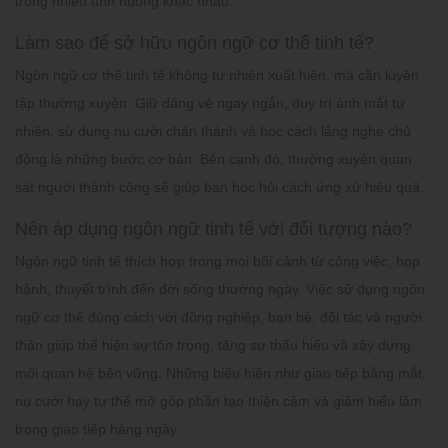
trong nhiều tình huống khác nhau.
Làm sao để sở hữu ngôn ngữ cơ thể tinh tế?
Ngôn ngữ cơ thể tinh tế không tự nhiên xuất hiện, mà cần luyện
tập thường xuyên. Giữ dáng vẻ ngay ngắn, duy trì ánh mắt tự
nhiên, sử dụng nụ cười chân thành và học cách lắng nghe chủ
động là những bước cơ bản. Bên cạnh đó, thường xuyên quan
sát người thành công sẽ giúp bạn học hỏi cách ứng xử hiệu quả.
Nên áp dụng ngôn ngữ tinh tế với đối tượng nào?
Ngôn ngữ tinh tế thích hợp trong mọi bối cảnh từ công việc, họp
hành, thuyết trình đến đời sống thường ngày. Việc sử dụng ngôn
ngữ cơ thể đúng cách với đồng nghiệp, bạn bè, đối tác và người
thân giúp thể hiện sự tôn trọng, tăng sự thấu hiểu và xây dựng
mối quan hệ bền vững. Những biểu hiện như giao tiếp bằng mắt,
nụ cười hay tư thế mở góp phần tạo thiện cảm và giảm hiểu lầm
trong giao tiếp hàng ngày.