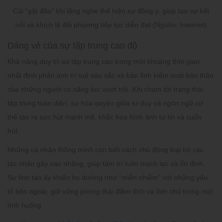
Cái “gật đầu” khi lắng nghe thể hiện sự đồng ý, giúp tạo sự kết
nối và khích lệ đối phương tiếp tục diễn đạt (Nguồn: Internet)
Dáng vẻ của sự tập trung cao độ
Khả năng duy trì sự tập trung cao trong một khoảng thời gian
nhất định phản ánh trí tuệ sâu sắc và bản lĩnh kiểm soát bản thân
của những người có năng lực vượt trội. Khi chạm tới trạng thái
tập trung toàn diện, sự hòa quyện giữa tư duy và ngôn ngữ cơ
thể tạo ra sức hút mạnh mẽ, khắc họa hình ảnh tự tin và cuốn
hút.
Những cá nhân thông minh còn biết cách chủ động loại bỏ các
tác nhân gây xao nhãng, giúp tâm trí luôn mạch lạc và ổn định.
Sự tỉnh táo ấy khiến họ dường như “miễn nhiễm” với những yếu
tố bên ngoài, giữ vững phong thái điềm tĩnh và làm chủ trong mọi
tình huống.