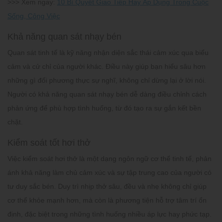
>>> Xem ngay:
10 Bí Quyết Giao Tiếp Hay Áp Dụng Trong Cuộc
Sống, Công Việc
Khả năng quan sát nhạy bén
Quan sát tinh tế là kỹ năng nhận diện sắc thái cảm xúc qua biểu
cảm và cử chỉ của người khác. Điều này giúp bạn hiểu sâu hơn
những gì đối phương thực sự nghĩ, không chỉ dừng lại ở lời nói.
Người có khả năng quan sát nhạy bén dễ dàng điều chỉnh cách
phản ứng để phù hợp tình huống, từ đó tạo ra sự gắn kết bền
chặt.
Kiểm soát tốt hơi thở
Việc kiểm soát hơi thở là một dạng
ngôn ngữ cơ thể tinh tế
, phản
ánh khả năng làm chủ cảm xúc và sự tập trung cao của người có
tư duy sắc bén. Duy trì nhịp thở sâu, đều và nhẹ không chỉ giúp
cơ thể khỏe mạnh hơn, mà còn là phương tiện hỗ trợ tâm trí ổn
định, đặc biệt trong những tình huống nhiều áp lực hay phức tạp.