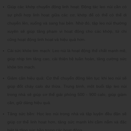
Giúp các khớp chuyển động linh hoạt: Động tác leo núi cần có
sự phối hợp linh hoạt giữa các cơ, khớp để có thể có thể di
chuyển lên, xuống và sang hai bên. Nhờ đó, tập leo núi thường
xuyên sẽ giúp tăng phạm vi hoạt động cho các khớp, tứ chi
cũng hoạt động linh hoạt và hiệu quả hơn.
Cải sức khỏe tim mạch: Leo núi là hoạt động thể chất mạnh mẽ,
giúp nhịp tim tăng cao, cải thiện hệ tuần hoàn, tăng cường sức
khỏe tim mạch.
Giảm cân hiệu quả: Cơ thể chuyển động liên tục khi leo núi sẽ
giúp đốt cháy calo dư thừa. Trung bình, một buổi tập leo núi
trong nhà sẽ giúp cơ thể giải phóng 500 - 900 calo, giúp giảm
cân, giữ dáng hiệu quả.
Tăng sức bền: Học leo núi trong nhà và tập luyện đều đặn sẽ
giúp cơ thể linh hoạt hơn, tăng sức mạnh khi cầm nắm và đặc
biệt là tăng sức bền trong các hoạt động.