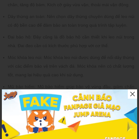
chân, tăng độ bám. Kích cỡ giày vừa vặn, thoải mái vận động.
Dây thừng an toàn:
Nên chọn dây thừng chuyên dùng để leo núi
có độ bền cao để đảm bảo an toàn trong quá trình tập luyện.
Đai bảo hộ:
Đây cũng là đồ bảo hộ cần thiết khi leo núi trong
nhà. Đai đeo cần có kích thước phù hợp với cơ thể.
Móc khóa leo núi:
Móc khóa leo núi được dùng để nối dây thừng
với các điểm bảo vệ trên vách đá. Móc khóa nên có chất lượng
tốt, mang lại hiệu quả cao khi sử dụng.
Mũ bảo hiểm:
Mũ bảo hiểm giúp bảo vệ vùng đầu, giảm chấn
thương vùng đầu nếu không may va đập, té ngã.
Túi phấn và phấn:
Phấn giúp giảm tiết mồ hôi tay, giữ tay khô,
hạn chế trơn trượt.
Bình nước:
Leo núi là hoạt động thể lực, rất tốn sức, cơ thể tiết
nhiều mồ hôi nên cần được cấp nước thường xuyên.