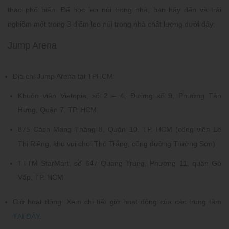
thao phổ biến. Để học leo núi trong nhà, bạn hãy đến và trải
nghiệm một trong 3 điểm leo núi trong nhà chất lượng dưới đây:
Jump Arena
Địa chỉ Jump Arena tại TPHCM:
Khuôn viên Vietopia, số 2 – 4, Đường số 9, Phường Tân
Hưng, Quận 7, TP. HCM
875 Cách Mạng Tháng 8, Quận 10, TP. HCM (công viên Lê
Thị Riêng, khu vui chơi Thỏ Trắng, cổng đường Trường Sơn)
TTTM StarMart, số 647 Quang Trung, Phường 11, quận Gò
Vấp, TP. HCM
Giờ hoạt động:
Xem chi tiết giờ hoạt động của các trung tâm
TẠI ĐÂY
.