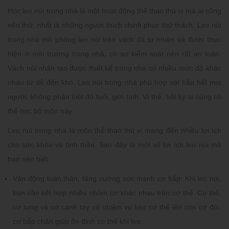
Học leo núi trong nhà là một hoạt động thể thao thú vị mà ai cũng
nên thử, nhất là những người thích chinh phục thử thách. Leo núi
trong nhà mô phỏng leo núi trên vách đá tự nhiên và được thực
hiện ở môi trường trong nhà, có sự kiểm soát nên rất an toàn.
Vách núi nhân tạo được thiết kế trong nhà có nhiều mức độ khác
nhau từ dễ đến khó. Leo núi trong nhà phù hợp với hầu hết mọi
người, không phân biệt độ tuổi, giới tính. Vì thế, bất kỳ ai cũng có
thể học bộ môn này.
Leo núi trong nhà là môn thể thao thú vị mang đến nhiều lợi ích
cho sức khỏe và tinh thần. Sau đây là một số lợi ích leo núi mà
bạn nên biết:
Vận động toàn thân, tăng cường sức mạnh cơ bắp: Khi leo núi,
bạn cần kết hợp nhiều nhóm cơ khác nhau trên cơ thể. Cụ thể,
cơ lưng và cơ cánh tay có nhiệm vụ kéo cơ thể lên còn cơ đùi,
cơ bắp chân giúp ổn định cơ thể khi leo.