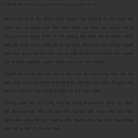
Mua vé:
https://jumparena.vn/pages/dat-ve-le
Jump Arena là địa điểm quen thuộc của những ai yêu thích bộ
môn leo núi trong nhà. Mô hình vách núi nhân tạo trong nhà ở
Jump Arena được thiết kế mô phỏng địa hình núi tự nhiên với 2
cấp độ khác nhau. Cấp độ trung bình phù hợp với những người
mới làm quen với bộ môn này và cấp độ khó hơn dành cho người
đã có kinh nghiệm, muốn chinh phục các thử thách.
Ngoài ra, trung tâm còn bố trí khu vực leo núi trong nhà cho trẻ
em. Các vách núi được thiết kế thấp, độ khó vừa phải để giúp các
bé vui chơi an toàn và phát triển cơ thể toàn diện.
Không gian leo núi trong nhà tại Jump Arena khá rộng rãi, sạch
sẽ, thoáng mát. Mỗi khu vực đều có đội ngũ nhân viên túc trực,
luôn sẵn sàng hỗ trợ, hướng dẫn người chơi tận tình mà không
cần bỏ ra bất kỳ chi phí nào.