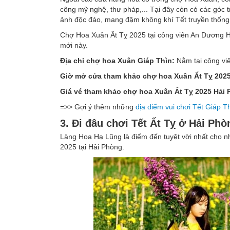
công mỹ nghệ, thư pháp,... Tại đây còn có các góc t
ảnh độc đáo, mang đậm không khí Tết truyền thống 
Chợ Hoa Xuân Ất Tỵ 2025 tại công viên An Dương H
mới này.
Địa chỉ chợ hoa Xuân Giáp Thìn:
Nằm tại công vi
Giờ mở cửa tham khảo chợ hoa Xuân Ất Tỵ 2025
Giá vé tham khảo chợ hoa Xuân Ất Tỵ 2025 Hải 
=>> Gợi ý thêm những
địa điểm vui chơi Tết Giáp T
3. Đi đâu chơi Tết Ất Tỵ ở Hải Ph
Làng Hoa Hạ Lũng là điểm đến tuyệt vời nhất cho n
2025 tại Hải Phòng.