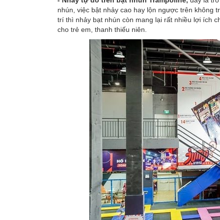
nhún, việc bật nhảy cao hay lộn ngược trên không tr
trí thì nhảy bạt nhún còn mang lại rất nhiều lợi ích c
cho trẻ em, thanh thiếu niên.