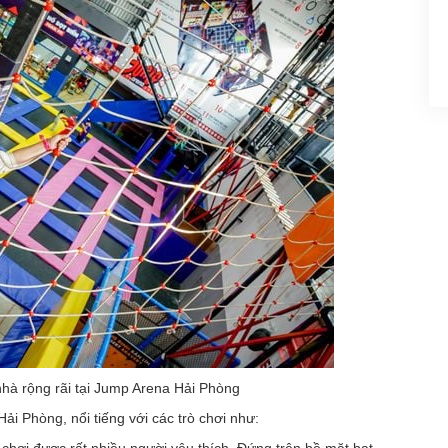
nhà rộng rãi tại Jump Arena Hải Phòng
Hải Phòng, nổi tiếng với các trò chơi như:
 chơi được rất nhiều người yêu thích. Đứng trên bề mặt bạt