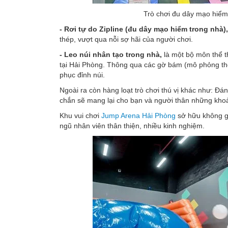
Trò chơi đu dây mạo hiểm
- Rơi tự do Zipline (đu dây mạo hiểm trong nhà),
thép, vượt qua nỗi sợ hãi của người chơi.
- Leo núi nhân tạo trong nhà,
là một bộ môn thể t
tại Hải Phòng. Thông qua các gờ bám (mô phỏng the
phục đỉnh núi.
Ngoài ra còn hàng loạt trò chơi thú vị khác như: Đán
chắn sẽ mang lại cho bạn và người thân những khoả
Khu vui chơi
Jump Arena Hải Phòng
sở hữu không gi
ngũ nhân viên thân thiện, nhiều kinh nghiệm.