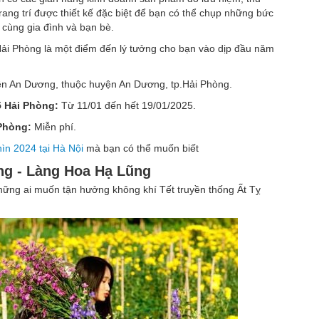
rang trí được thiết kế đặc biệt để bạn có thể chụp những bức
cùng gia đình và bạn bè.
ải Phòng là một điểm đến lý tưởng cho bạn vào dịp đầu năm
ên An Dương, thuộc huyện An Dương, tp.Hải Phòng.
 Hải Phòng:
Từ 11/01 đến hết 19/01/2025.
Phòng:
Miễn phí.
hìn 2024 tại Hà Nội
mà bạn có thể muốn biết
òng - Làng Hoa Hạ Lũng
hững ai muốn tận hưởng không khí Tết truyền thống Ất Tỵ