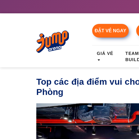
ĐẶT VÉ NGAY
GIÁ VÉ
TEA
BUIL
Top các địa điểm vui chơi
Phòng