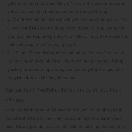
ghi nhớ tốt hơn như Coco Melon, Nursery Rhymes và BabyBus
với các bài hát, tình huống quen thuộc trong đời sống
4 - 7 tuổi:
Trẻ bắt đầu hiểu câu chuyện và học kỹ năng giao tiếp,
vì vậy có thể tiếp cận nội dung có cốt truyện rõ ràng, mang tính
giáo dục như Peppa Pig Tiếng Việt - Official hoặc POPS Kids với
nhiều chương trình đa dạng, gần gũi.
7 - 12 tuổi:
Ở độ tuổi này, trẻ có khả năng tiếp thu kiến thức và
tư duy logic tốt hơn, phù hợp với các nội dung học tập kết hợp
giải trí như Super Simple Songs và Learning For Kidz giúp mở
rộng kiến thức và kỹ năng khám phá.
Top các kênh YouTube cho trẻ em được yêu thích
hiện nay
Ngoài các kênh được liệt kê theo độ tuổi, còn có rất nhiều kênh
YouTube cho trẻ em khác khạy được phụ huynh và trẻ em yêu
thích. Dưới đây là danh sách một số kênh nổi tiếng nhất hiện nay,