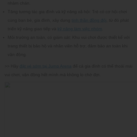
nhàm chán.
Tăng tương tác gia đình và kỹ năng xã hội:
Trẻ có cơ hội chơi
cùng bạn bè, gia đình, xây dựng
tinh thần đồng đội
, từ đó phát
triển kỹ năng giao tiếp và
kỹ năng làm việc nhóm
.
Môi trường an toàn, có giám sát
: Khu vui chơi được thiết kế với
trang thiết bị bảo hộ và nhân viên hỗ trợ, đảm bảo an toàn khi
vận động.
>> Hãy
đặt vé sớm tại Jump Arena
để cả gia đình có thể thoải mái
vui chơi, vận động hết mình mà không lo chờ đợi.