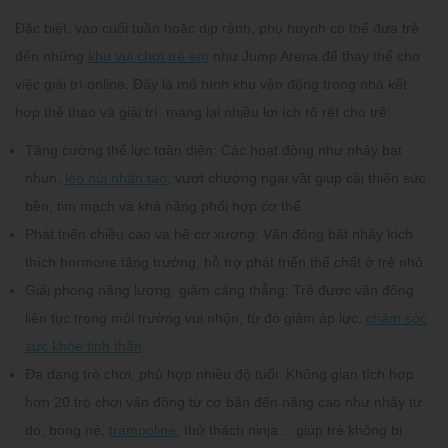
Đặc biệt, vào cuối tuần hoặc dịp rảnh, phụ huynh có thể đưa trẻ
đến những
khu vui chơi trẻ em
như Jump Arena để thay thế cho
việc giải trí online. Đây là mô hình khu vận động trong nhà kết
hợp thể thao và giải trí, mang lại nhiều lợi ích rõ rệt cho trẻ:
Tăng cường thể lực toàn diện:
Các hoạt động như nhảy bạt
nhún,
leo núi nhân tạo
, vượt chướng ngại vật giúp cải thiện sức
bền, tim mạch và khả năng phối hợp cơ thể
Phát triển chiều cao và hệ cơ xương:
Vận động bật nhảy kích
thích hormone tăng trưởng, hỗ trợ phát triển thể chất ở trẻ nhỏ
Giải phóng năng lượng, giảm căng thẳng:
Trẻ được vận động
liên tục trong môi trường vui nhộn, từ đó giảm áp lực,
chăm sóc
sức khỏe tinh thần
.
Đa dạng trò chơi, phù hợp nhiều độ tuổi:
Không gian tích hợp
hơn 20 trò chơi vận động từ cơ bản đến nâng cao như nhảy tự
do, bóng né,
trampoline
, thử thách ninja… giúp trẻ không bị