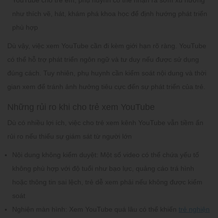
như thích vẽ, hát, khám phá khoa học để định hướng phát triển
phù hợp
Dù vậy, việc xem YouTube cần đi kèm giới hạn rõ ràng. YouTube
có thể hỗ trợ phát triển ngôn ngữ và tư duy nếu được sử dụng
đúng cách. Tuy nhiên, phụ huynh cần kiểm soát nội dung và thời
gian xem để tránh ảnh hưởng tiêu cực đến sự phát triển của trẻ.
Những rủi ro khi cho trẻ xem YouTube
Dù có nhiều lợi ích, việc cho trẻ xem kênh YouTube vẫn tiềm ẩn
rủi ro nếu thiếu sự giám sát từ người lớn
Nội dung không kiểm duyệt:
Một số video có thể chứa yếu tố
không phù hợp với độ tuổi như bạo lực, quảng cáo trá hình
hoặc thông tin sai lệch, trẻ dễ xem phải nếu không được kiểm
soát
Nghiện màn hình:
Xem YouTube quá lâu có thể khiến
trẻ nghiện