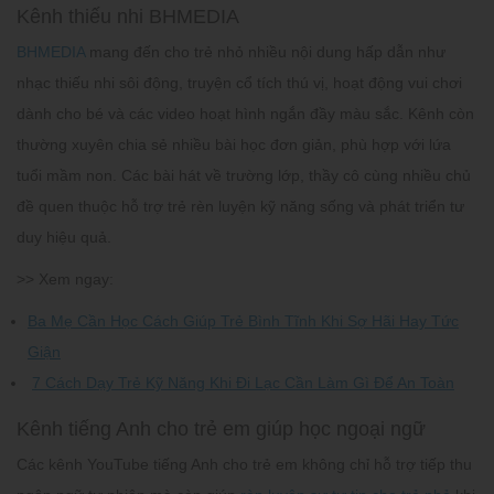
Kênh thiếu nhi BHMEDIA
BHMEDIA
mang đến cho trẻ nhỏ nhiều nội dung hấp dẫn như
nhạc thiếu nhi sôi động, truyện cổ tích thú vị, hoạt động vui chơi
dành cho bé và các video hoạt hình ngắn đầy màu sắc. Kênh còn
thường xuyên chia sẻ nhiều bài học đơn giản, phù hợp với lứa
tuổi mầm non. Các bài hát về trường lớp, thầy cô cùng nhiều chủ
đề quen thuộc hỗ trợ trẻ rèn luyện kỹ năng sống và phát triển tư
duy hiệu quả.
>> Xem ngay:
Ba Mẹ Cần Học Cách Giúp Trẻ Bình Tĩnh Khi Sợ Hãi Hay Tức
Giận
7 Cách Dạy Trẻ Kỹ Năng Khi Đi Lạc Cần Làm Gì Để An Toàn
Kênh tiếng Anh cho trẻ em giúp học ngoại ngữ
Các kênh YouTube tiếng Anh cho trẻ em không chỉ hỗ trợ tiếp thu