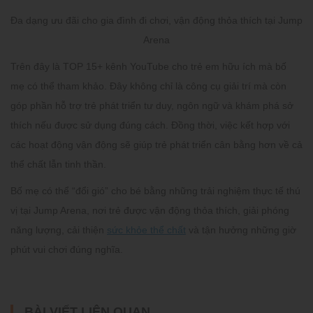
Đa dạng ưu đãi cho gia đình đi chơi, vận động thỏa thích tại Jump
Arena
Trên đây là TOP 15+
kênh YouTube cho trẻ em
hữu ích mà bố
mẹ có thể tham khảo. Đây không chỉ là công cụ giải trí mà còn
góp phần hỗ trợ trẻ phát triển tư duy, ngôn ngữ và khám phá sở
thích nếu được sử dụng đúng cách. Đồng thời, việc kết hợp với
các hoạt động vận động sẽ giúp trẻ phát triển cân bằng hơn về cả
thể chất lẫn tinh thần.
Bố mẹ có thể “đổi gió” cho bé bằng những trải nghiệm thực tế thú
vị tại Jump Arena, nơi trẻ được vận động thỏa thích, giải phóng
năng lượng, cải thiện
sức khỏe thể chất
và tận hưởng những giờ
phút vui chơi đúng nghĩa.
BÀI VIẾT LIÊN QUAN