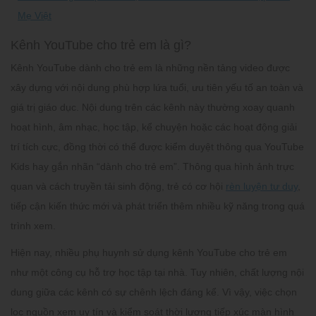
Mẹ Việt
Kênh YouTube cho trẻ em là gì?
Kênh YouTube dành cho trẻ em
là những nền tảng video được
xây dựng với nội dung phù hợp lứa tuổi, ưu tiên yếu tố an toàn và
giá trị giáo dục. Nội dung trên các kênh này thường xoay quanh
hoạt hình, âm nhạc, học tập, kể chuyện hoặc các hoạt động giải
trí tích cực, đồng thời có thể được kiểm duyệt thông qua YouTube
Kids hay gắn nhãn “dành cho trẻ em”. Thông qua hình ảnh trực
quan và cách truyền tải sinh động, trẻ có cơ hội
rèn luyện tư duy
,
tiếp cận kiến thức mới và phát triển thêm nhiều kỹ năng trong quá
trình xem.
Hiện nay, nhiều phụ huynh sử dụng kênh YouTube cho trẻ em
như một công cụ hỗ trợ học tập tại nhà. Tuy nhiên, chất lượng nội
dung giữa các kênh có sự chênh lệch đáng kể. Vì vậy, việc chọn
lọc nguồn xem uy tín và kiểm soát thời lượng tiếp xúc màn hình