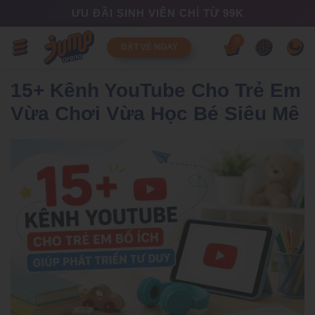
ƯU ĐÃI SINH VIÊN CHỈ TỪ 99K
0
ĐẶT VÉ NGAY
15+ Kênh YouTube Cho Trẻ Em
Vừa Chơi Vừa Học Bé Siêu Mê