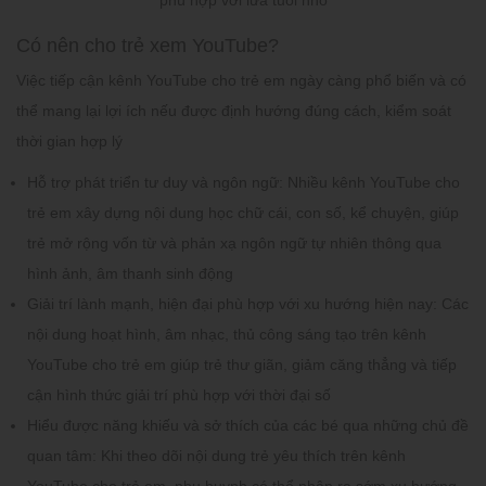
Có nên cho trẻ xem YouTube?
Việc tiếp cận
kênh YouTube cho trẻ em
ngày càng phổ biến và có
thể mang lại lợi ích nếu được định hướng đúng cách, kiểm soát
thời gian hợp lý
Hỗ trợ phát triển tư duy và ngôn ngữ:
Nhiều kênh YouTube cho
trẻ em xây dựng nội dung học chữ cái, con số, kể chuyện, giúp
trẻ mở rộng vốn từ và phản xạ ngôn ngữ tự nhiên thông qua
hình ảnh, âm thanh sinh động
Giải trí lành mạnh, hiện đại phù hợp với xu hướng hiện nay:
Các
nội dung hoạt hình, âm nhạc, thủ công sáng tạo trên kênh
YouTube cho trẻ em giúp trẻ thư giãn, giảm căng thẳng và tiếp
cận hình thức giải trí phù hợp với thời đại số
Hiểu được năng khiếu và sở thích của các bé qua những chủ đề
quan tâm:
Khi theo dõi nội dung trẻ yêu thích trên kênh
YouTube cho trẻ em, phụ huynh có thể nhận ra sớm xu hướng