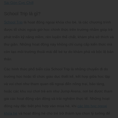
Sài Gòn Cực Chill
School Trip là gì?
School Trip
là
hoạt động ngoại khóa cho bé
, là các chương trình
được tổ chức ngoài giờ học chính thức trên trường nhằm giúp trẻ
phát triển kỹ năng mềm, rèn luyện thể chất, khám phá sở thích và
thư giãn. Những hoạt động này không chỉ cung cấp kiến thức mà
còn tạo môi trường thoải mái để bé tự do khám phá và bộc lộ bản
thân.
Các hình thức phổ biến của
School Trip
là những chuyến đi do
trường học hoặc tổ chức giáo dục thiết kế, kết hợp giữa học tập
và vui chơi như tham quan dã ngoại đến nông trại, bảo tàng,
hoặc các khu vui chơi trẻ em như
Jump Arena
, nơi bé được tham
gia các hoạt động vận động và trải nghiệm thực tế. Những hoạt
động này đặc biệt phù hợp vào mùa hè, khi
các lớp học ngoại
khóa hè
và hoạt động hè cho trẻ trở thành lựa chọn lý tưởng để