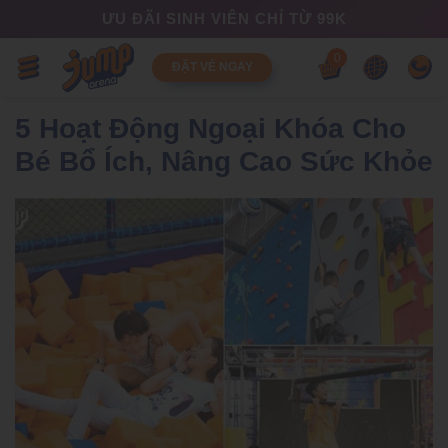
ƯU ĐÃI SINH VIÊN CHỈ TỪ 99K
0
ĐẶT VÉ NGAY
5 Hoạt Động Ngoại Khóa Cho
Bé Bổ Ích, Nâng Cao Sức Khỏe