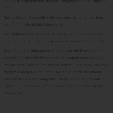
cho các trường mầm non, tiểu học, trung học và các trường liên
cấp.
*Lưu ý:
Giá vé sẽ có sự thay đổi theo từng Trung tâm, vui lòng
liên hệ nhân viên để biết thêm chi tiết.
Để biết thêm thông tin chi tiết về các gói
School Trip
và đặt lịch
cho đoàn của bạn, hãy truy cập ngay:
Jump Arena School Trip
!
Hoạt động ngoại khóa cho bé
là cách tuyệt vời để trẻ phát triển
toàn diện, từ thể chất đến tinh thần. Dù là tham quan dã ngoại,
lớp học ngoại khóa hè, hay các trò chơi tại
Jump Arena
, mỗi hoạt
động đều mang lại giá trị riêng. Hãy lên kế hoạch cho mùa hè
2025 để bé có kỳ nghỉ đáng nhớ! Với gói
School Trip
chuyên
nghiệp,
Jump Arena
là lựa chọn không thể bỏ qua cho các gia
đình và trường học.