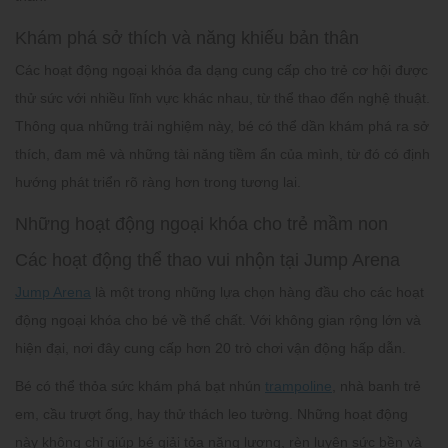
Khám phá sở thích và năng khiếu bản thân
Các hoạt động ngoại khóa đa dạng cung cấp cho trẻ cơ hội được
thử sức với nhiều lĩnh vực khác nhau, từ thể thao đến nghệ thuật.
Thông qua những trải nghiệm này, bé có thể dần khám phá ra sở
thích, đam mê và những tài năng tiềm ẩn của mình, từ đó có định
hướng phát triển rõ ràng hơn trong tương lai.
Những hoạt động ngoại khóa cho trẻ mầm non
Các hoạt động thể thao vui nhộn tại Jump Arena
Jump Arena
là một trong những lựa chọn hàng đầu cho các
hoạt
động ngoại khóa cho bé về thể chất. Với không gian rộng lớn và
hiện đại, nơi đây cung cấp hơn 20 trò chơi vận động hấp dẫn.
Bé có thể thỏa sức khám phá bạt nhún
trampoline
, nhà banh trẻ
em, cầu trượt ống, hay thử thách leo tường. Những hoạt động
này không chỉ giúp bé giải tỏa năng lượng, rèn luyện sức bền và