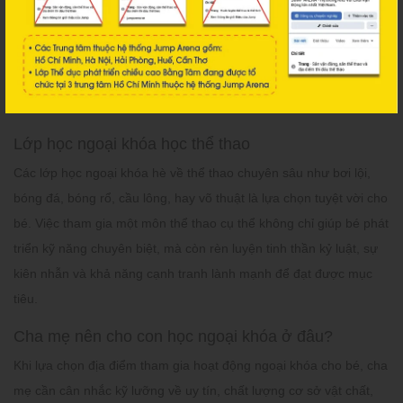
Tham quan dã ngoại nông trại hè giúp trẻ hòa mình với thiên
nhiên.
Lớp học ngoại khóa học thể thao
Các lớp học ngoại khóa hè về thể thao chuyên sâu như bơi lội,
bóng đá, bóng rổ, cầu lông, hay võ thuật là lựa chọn tuyệt vời cho
bé. Việc tham gia một môn thể thao cụ thể không chỉ giúp bé phát
triển kỹ năng chuyên biệt, mà còn rèn luyện tinh thần kỷ luật, sự
kiên nhẫn và khả năng cạnh tranh lành mạnh để đạt được mục
tiêu.
Cha mẹ nên cho con học ngoại khóa ở đâu?
Khi lựa chọn địa điểm tham gia hoạt động ngoại khóa cho bé, cha
mẹ cần cân nhắc kỹ lưỡng về uy tín, chất lượng cơ sở vật chất,