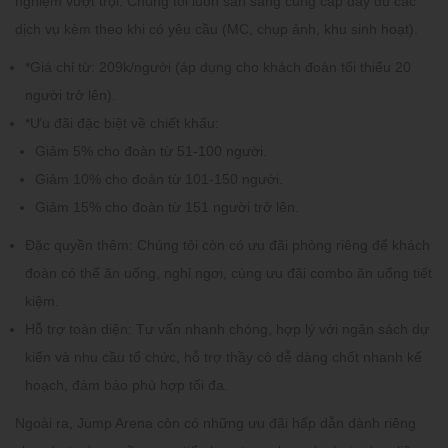
nghiệm vượt trội. Chúng tôi luôn sẵn sàng cung cấp đầy đủ các
dịch vụ kèm theo khi có yêu cầu (MC, chụp ảnh, khu sinh hoạt).
*Giá chỉ từ:
209k/người
(áp dụng cho khách đoàn tối thiểu 20
người trở lên).
*Ưu đãi đặc biệt về chiết khấu:
Giảm
5%
cho đoàn từ 51-100 người.
Giảm
10%
cho đoàn từ 101-150 người.
Giảm
15%
cho đoàn từ 151 người trở lên.
Đặc quyền thêm:
Chúng tôi còn có ưu đãi phòng riêng để khách
đoàn có thể ăn uống, nghỉ ngơi, cùng ưu đãi combo ăn uống tiết
kiệm.
Hỗ trợ toàn diện:
Tư vấn nhanh chóng, hợp lý với ngân sách dự
kiến và nhu cầu tổ chức, hỗ trợ thầy cô dễ dàng chốt nhanh kế
hoạch, đảm bảo phù hợp tối đa.
Ngoài ra,
Jump Arena
còn có những ưu đãi hấp dẫn dành riêng