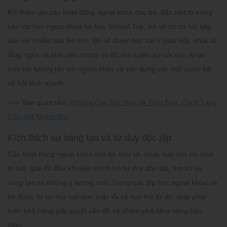
Khi tham gia các
hoạt động ngoại khóa cho bé
, đặc biệt là trong
các lớp học ngoại khóa hè hay School Trip, trẻ sẽ có cơ hội tiếp
xúc với nhiều bạn bè mới. Bé sẽ được học cách giao tiếp, chia sẻ,
lắng nghe và làm việc nhóm, từ đó rèn luyện sự cởi mở, tự tin
hơn khi tương tác với người khác và xây dựng các mối quan hệ
xã hội lành mạnh.
>>> Bạn quan tâm:
Những Câu Nói Hay Về Tình Bạn, Cách Tăng
Gắn Kết Nhóm Bạn
Kích thích sự sáng tạo và tư duy độc lập
Các hoạt động ngoại khóa cho bé như vẽ, múa, hay các trò chơi
trí tuệ, giải đố đều khuyến khích trẻ tư duy độc lập, tìm tòi và
sáng tạo ra những ý tưởng mới. Trong các lớp học ngoại khóa hè,
bé được tự do thử nghiệm, mắc lỗi và học hỏi từ đó, giúp phát
triển khả năng giải quyết vấn đề và khám phá tiềm năng bản
thân.