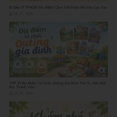
Đi Đâu Ở TPHCM Với 200k? Chơi Tiết Kiệm Mà Vẫn Cực Vui
19, 07, 2026
TOP 15 Địa Điểm Tổ Chức Outing Gia Đình Thú Vị, Gắn Kết
Mọi Thành Viên
19, 07, 2026