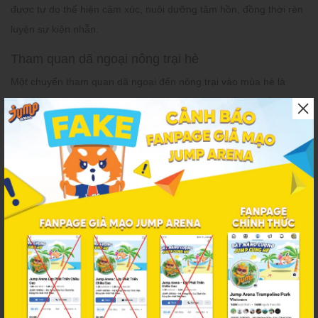
được tự do thể hiện cảm xúc, nuôi dưỡng tâm hồn, đồng thời rèn
luyện sự kiên nhẫn.
Tham quan dã ngoại nông trại hè
Một chuyến tham quan dã ngoại đến nông trại vào mùa hè là
hoạt động vô cùng ý nghĩa cho trẻ. Bé sẽ được tiếp xúc gần gũi
với thiên nhiên, tìm hiểu về các loài động vật, cây cối, và quy trình
trồng trọt, thu hoạch. Đây là cơ hội tuyệt vời để bé học hỏi kiến
thức thực tế, rèn luyện kỹ năng sống, tinh thần yêu lao động và
nâng cao ý thức bảo vệ môi trường.