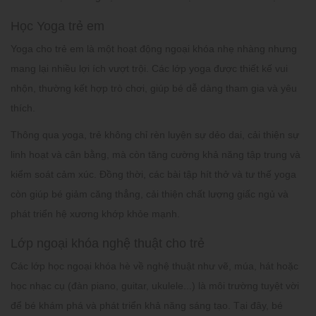
Học Yoga trẻ em
Yoga cho trẻ em là một hoạt động ngoại khóa nhẹ nhàng nhưng
mang lại nhiều lợi ích vượt trội. Các lớp yoga được thiết kế vui
nhộn, thường kết hợp trò chơi, giúp bé dễ dàng tham gia và yêu
thích.
Thông qua yoga, trẻ không chỉ rèn luyện sự dẻo dai, cải thiện sự
linh hoạt và cân bằng, mà còn tăng cường khả năng tập trung và
kiểm soát cảm xúc. Đồng thời, các bài tập hít thở và tư thế yoga
còn giúp bé giảm căng thẳng, cải thiện chất lượng giấc ngủ và
phát triển hệ xương khớp khỏe mạnh.
Lớp ngoại khóa nghệ thuật cho trẻ
Các lớp học ngoại khóa hè về nghệ thuật như vẽ, múa, hát hoặc
học nhạc cụ (đàn piano, guitar, ukulele...) là môi trường tuyệt vời
để bé khám phá và phát triển khả năng sáng tạo. Tại đây, bé