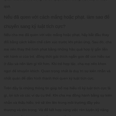
quả.
Nếu đã quen với cách mắng hoặc phạt, làm sao để
chuyển sang kỷ luật tích cực?
Nếu cha mẹ đã quen với việc mắng hoặc phạt, hãy bắt đầu thay
đổi bằng cách kiềm chế cảm xúc trước khi phản ứng. Sau đó, cha
mẹ nên thay thế hình phạt bằng những hậu quả hợp lý gắn liền
với hành vi của trẻ, đồng thời giải thích ngắn gọn để con hiểu sai
ở đâu và nên làm gì tốt hơn. Khi trẻ hợp tác, cha mẹ nên khen
ngợi để khuyến khích. Quan trọng nhất là duy trì sự kiên nhẫn và
nhất quán để dần hình thành thói quen kỷ luật tích cực.
Trên đây là những thông tin giúp bố mẹ hiểu rõ
kỷ luật tích cực
là
gì, lợi ích và các ví dụ cụ thể. Khi cha mẹ đồng hành bằng sự kiên
nhẫn và thấu hiểu, trẻ sẽ lớn lên trong môi trường đầy yêu
thương và tôn trọng. Và để kết hợp cùng việc rèn luyện kỹ năng