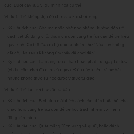
cực. Dưới đây là 5 ví dụ minh họa cụ thể:
Ví dụ 1: Trẻ không dọn đồ chơi sau khi chơi xong
Kỷ luật tích cực:
Cha mẹ nhắc nhở nhẹ nhàng, hướng dẫn trẻ
cách cất đồ đúng chỗ, thậm chí dọn cùng trẻ lần đầu để trẻ hiểu
quy trình. Có thể đưa ra hệ quả tự nhiên như “Nếu con không
cất đồ, lần sau sẽ không tìm thấy để chơi tiếp”.
Kỷ luật tiêu cực:
La mắng, quát tháo hoặc phạt trẻ ngay lập tức
(ví dụ: cấm chơi đồ chơi cả ngày). Điều này khiến trẻ sợ hãi
nhưng không thực sự học được ý thức tự giác.
Ví dụ 2: Trẻ làm rơi thức ăn ra bàn
Kỷ luật tích cực:
Bình tĩnh giải thích cách cầm thìa hoặc bát cho
chắc hơn, cùng trẻ lau dọn để trẻ học trách nhiệm với hành
động của mình.
Kỷ luật tiêu cực:
Quát mắng “Con vụng về quá”, hoặc đánh