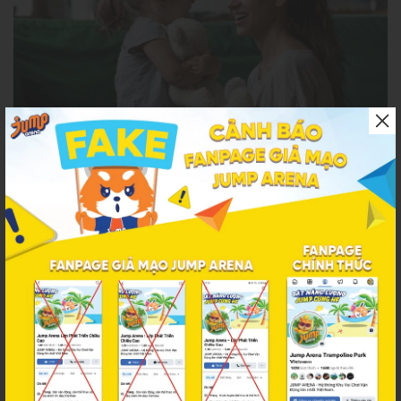
Kỷ luật tích cực giúp trẻ tự giác thay đổi hành vi bằng sự thấu
hiểu, trong khi kỷ luật tiêu cực dựa trên sự trừng phạt khiến trẻ
nghe lời vì sợ hãi (Nguồn: Internet)
Những điều các bậc phụ huynh cần biết về kỷ luật
tích cực
Kỷ luật tích cực khác gì với việc nuông chiều con?
Kỷ luật tích cực nhấn mạnh đến việc cha mẹ đồng hành, lắng
nghe và thấu hiểu cảm xúc của con, từ đó giúp trẻ biết tự kiểm