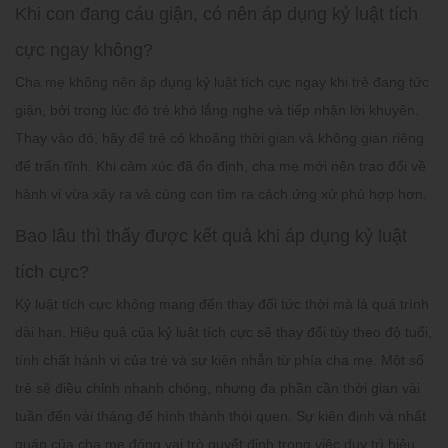
Khi con đang cáu giận, có nên áp dụng kỷ luật tích
cực ngay không?
Cha mẹ không nên áp dụng kỷ luật tích cực ngay khi trẻ đang tức
giận, bởi trong lúc đó trẻ khó lắng nghe và tiếp nhận lời khuyên.
Thay vào đó, hãy để trẻ có khoảng thời gian và không gian riêng
để trấn tĩnh. Khi cảm xúc đã ổn định, cha mẹ mới nên trao đổi về
hành vi vừa xảy ra và cùng con tìm ra cách ứng xử phù hợp hơn.
Bao lâu thì thấy được kết quả khi áp dụng kỷ luật
tích cực?
Kỷ luật tích cực không mang đến thay đổi tức thời mà là quá trình
dài hạn. Hiệu quả của kỷ luật tích cực sẽ thay đổi tùy theo độ tuổi,
tính chất hành vi của trẻ và sự kiên nhẫn từ phía cha mẹ. Một số
trẻ sẽ điều chỉnh nhanh chóng, nhưng đa phần cần thời gian vài
tuần đến vài tháng để hình thành thói quen. Sự kiên định và nhất
quán của cha mẹ đóng vai trò quyết định trong việc duy trì hiệu