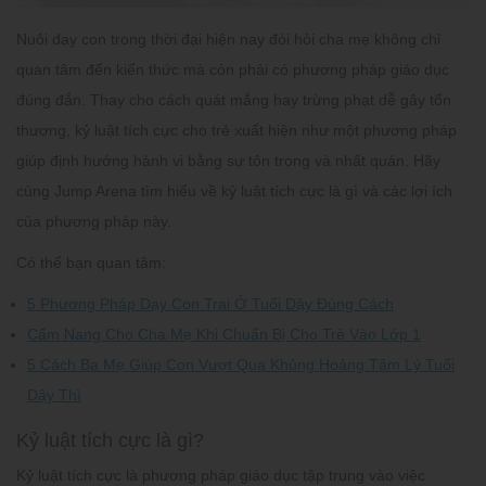
Nuôi dạy con trong thời đại hiện nay đòi hỏi cha mẹ không chỉ
quan tâm đến kiến thức mà còn phải có phương pháp giáo dục
đúng đắn. Thay cho cách quát mắng hay trừng phạt dễ gây tổn
thương, kỷ luật tích cực cho trẻ xuất hiện như một phương pháp
giúp định hướng hành vi bằng sự tôn trọng và nhất quán. Hãy
cùng Jump Arena tìm hiểu về
kỷ luật tích cực
là gì và các lợi ích
của phương pháp này.
Có thể bạn quan tâm:
5 Phương Pháp Dạy Con Trai Ở Tuổi Dậy Đúng Cách
Cẩm Nang Cho Cha Mẹ Khi Chuẩn Bị Cho Trẻ Vào Lớp 1
5 Cách Ba Mẹ Giúp Con Vượt Qua Khủng Hoảng Tâm Lý Tuổi
Dậy Thì
Kỷ luật tích cực là gì?
Kỷ luật tích cực là phương pháp giáo dục tập trung vào việc