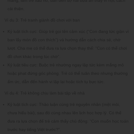
mắng, làm trẻ xấu hổ, dẫn đến sợ hãi bữa ăn thay vì học cách
cải thiện.
Ví dụ 3: Trẻ tranh giành đồ chơi với bạn
Kỷ luật tích cực:
Giúp trẻ gọi tên cảm xúc (“Con đang tức giận vì
bạn lấy món đồ con thích”) và hướng dẫn cách chia sẻ, chờ
lượt. Cha mẹ có thể đưa ra lựa chọn thay thế: “Con có thể chơi
đồ chơi khác trong lúc chờ”.
Kỷ luật tiêu cực:
Buộc trẻ nhường ngay lập tức kèm mắng mỏ
hoặc phạt đứng góc phòng. Trẻ có thể tuân theo nhưng thường
ấm ức, dẫn đến hành vi lặp lại hoặc tích tụ bực tức.
Ví dụ 4: Trẻ không chịu làm bài tập về nhà
Kỷ luật tích cực:
Thảo luận cùng trẻ nguyên nhân (mệt mỏi,
chưa hiểu bài), sau đó cùng nhau lên lịch học hợp lý. Có thể
đưa ra lựa chọn để trẻ cảm thấy chủ động: “Con muốn học toán
trước hay tiếng Việt trước?”.