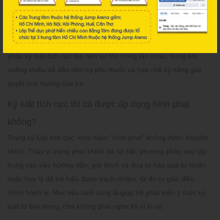
soát hành vi cũng như nhận trách nhiệm về những việc mình làm.
Ngược lại, khi cha mẹ nuông chiều, mọi đòi hỏi của trẻ đều được
đáp ứng mà không kèm theo nguyên tắc hay hệ quả, khiến trẻ
thiếu khả năng tự lập và khó hình thành ý thức kỷ luật. Phương
pháp kỷ luật tích cực tạo nên sự tôn trọng lẫn nhau, trong khi
nuông chiều dễ dẫn đến sự phụ thuộc và hạn chế kỹ năng giải
quyết tình huống của trẻ.
Kỷ luật tích cực thì có được áp dụng hình phạt
không?
Trong kỷ luật tích cực, khái niệm “hình phạt” không được khuyến
khích. Thay vì trừng phạt khiến trẻ sợ hãi, phương pháp này tập
trung vào việc hướng dẫn, giải thích và đưa ra hậu quả tự nhiên
hoặc hợp lý để trẻ hiểu được trách nhiệm, từ đó tự giác điều
chỉnh hành vi. Mục tiêu cuối cùng là giúp trẻ phát triển ý thức kỷ
luật từ bên trong, chứ không phải nghe lời vì lo sợ.