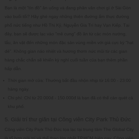
Bạn là một "tín đồ" ăn uống và đang phân vân chơi gì ở Sài Gòn
vào buổi tối? Hãy ghé ngay những thiên đường ẩm thực đường
phố nức tiếng như Hồ Thị Kỷ, Nguyễn Gia Trí hay Vạn Kiếp. Tại
đây, bạn sẽ được lạc vào "mê cung" đồ ăn từ các món nướng,
lẩu, ăn vặt đến những món đặc sản vùng miền với giá cực kỳ "hạt
dẻ". Không gian náo nhiệt và hương thơm nức mũi từ các gian
hàng chắc chắn sẽ khiến kỳ nghỉ cuối tuần của bạn thêm phần
hấp dẫn.
Thời gian mở cửa:
Thường bắt đầu nhộn nhịp từ 16:00 - 23:00
hàng ngày.
Chi phí:
Chỉ từ 20.000đ - 150.000đ là bạn đã có thể càn quét cả
khu phố.
5. Giải trí thư giãn tại Công viên City Park Thủ Đức
Công viên City Park Thủ Đức tọa lạc tại trung tâm The Global City
là tổ hợp giải trí và thể thao lớn nhất TP.HCM hiện nay. Công viên