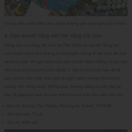
Công viên nước Đầm Sen, thiên đường giải nhiệt giữa Sài Thành
8. Dạo quanh công viên bờ sông Sài Gòn
Công viên bờ sông Sài Gòn tại Thủ Thiêm là tọa độ "sống ảo"
mới toanh dành cho những ai chưa biết chơi gì ở Sài Gòn để chill
và hóng mát. Với góc nhìn trực diện ra bến Bạch Đằng và các tòa
nhà chọc trời lung linh phía Quận 1, đây là nơi hoàn hảo để đi
dạo, picnic nhẹ hoặc đơn giản là ngồi ngắm hoàng hôn buông
xuống trên dòng sông. Không gian thoáng đãng và hiện đại tại
đây sẽ giúp bạn xua tan mọi mệt mỏi của tuần làm việc bận rộn.
Địa chỉ:
Đường Thủ Thiêm, Phường An Khánh, TP.HCM.
Giờ mở cửa:
Tự do.
Giá vé:
Miễn phí.