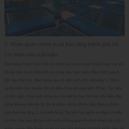
2. Tham quan check-in tại Bảo tàng thành phố Hồ
Chí Minh vào cuối tuần
Bảo tàng Thành phố Hồ Chí Minh là nơi lưu giữ nhiều hiện vật và
cổ vật liên quan đến lịch sử cũng như các cuộc đấu tranh giành
độc lập dân tộc. Bảo tàng này có diện tích lớn, khoảng 1.700m2
và lối kiến trúc mang nét cổ điển theo phong cách Pháp. Tại đây
có bốn góc chụp ảnh sống ảo mà bất kỳ bạn trẻ nào khi đến đây
cũng không nên bỏ lỡ, đó là phần cổng chính, cầu thang chính,
sân thượng tầng 1 và hành lang. Sự kết hợp giữa vẻ đẹp cổ điển
và hiện đại này đã tạo nên một không gian thu hút khách du lịch
nước ngoài đến tham quan và lưu giữ những khoảnh khắc đẹp tại