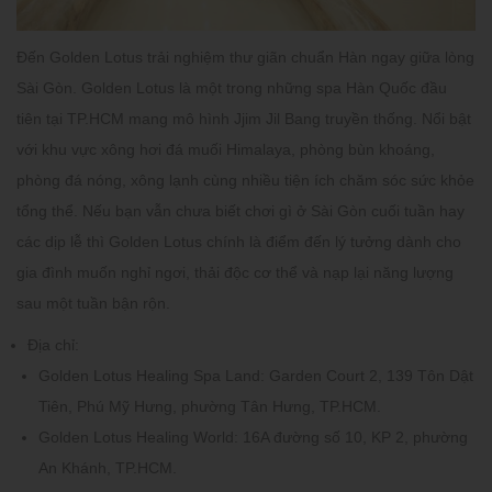
Đến Golden Lotus trải nghiệm thư giãn chuẩn Hàn ngay giữa lòng
Sài Gòn. Golden Lotus là một trong những spa Hàn Quốc đầu
tiên tại TP.HCM mang mô hình Jjim Jil Bang truyền thống. Nổi bật
với khu vực xông hơi đá muối Himalaya, phòng bùn khoáng,
phòng đá nóng, xông lạnh cùng nhiều tiện ích chăm sóc sức khỏe
tổng thể. Nếu bạn vẫn chưa biết chơi gì ở Sài Gòn cuối tuần hay
các dịp lễ thì Golden Lotus chính là điểm đến lý tưởng dành cho
gia đình muốn nghỉ ngơi, thải độc cơ thể và nạp lại năng lượng
sau một tuần bận rộn.
Địa chỉ:
Golden Lotus Healing Spa Land: Garden Court 2, 139 Tôn Dật
Tiên, Phú Mỹ Hưng, phường Tân Hưng, TP.HCM.
Golden Lotus Healing World: 16A đường số 10, KP 2, phường
An Khánh, TP.HCM.