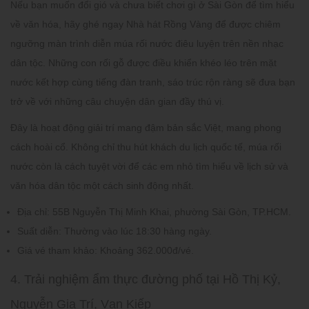
Nếu bạn muốn đổi gió và chưa biết chơi gì ở Sài Gòn để tìm hiểu
về văn hóa, hãy ghé ngay Nhà hát Rồng Vàng để được chiêm
ngưỡng màn trình diễn múa rối nước điêu luyện trên nền nhạc
dân tộc. Những con rối gỗ được điều khiển khéo léo trên mặt
nước kết hợp cùng tiếng đàn tranh, sáo trúc rộn ràng sẽ đưa bạn
trở về với những câu chuyện dân gian đầy thú vị.
Đây là hoạt động giải trí mang đậm bản sắc Việt, mang phong
cách hoài cổ. Không chỉ thu hút khách du lịch quốc tế, múa rối
nước còn là cách tuyệt vời để các em nhỏ tìm hiểu về lịch sử và
văn hóa dân tộc một cách sinh động nhất.
Địa chỉ:
55B Nguyễn Thị Minh Khai, phường Sài Gòn, TP.HCM.
Suất diễn:
Thường vào lúc 18:30 hàng ngày.
Giá vé tham khảo:
Khoảng 362.000đ/vé.
4. Trải nghiệm ẩm thực đường phố tại Hồ Thị Kỷ,
Nguyễn Gia Trí, Vạn Kiếp