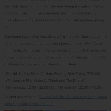
City Park Thủ Đức mang đến cho bạn những trải nghiệm "bùng
nổ" với khu vui chơi giải trí đa dạng: đường đua Go Kart, rạp
chiếu phim hiện đại, khu thể thao đẳng cấp, khu ẩm thực phong
phú.
Cùng hàng loạt những hoạt động giải trí hấp dẫn khác bao gồm lễ
hội âm nhạc, sự kiện thể thao, chợ phiên cuối tuần. Nơi đây sẽ
chính là địa điểm lý tưởng để bạn có thể cùng gia đình và bạn bè
thư giãn, vui chơi, và tận hưởng nhiều trải nghiệm giải trí độc đáo
khi không biết chơi gì ở Sài Gòn vào cuối tuần.
Địa chỉ:
Đường Đỗ Xuân Hợp, Phường Bình Trưng, TP.HCM
(Phường An Phú, Quận 2, Thành phố Thủ Đức cũ).
Giờ mở cửa:
10:00 - 22:00 (T2 - T6) và 9:00 - 22:00 (T7&CN).
Có phải bạn đang tìm
TOP 8 Địa Điểm Tổ Chức Hoạt Động Ngoại
Khóa Học Sinh Ở Sài Gòn 2026