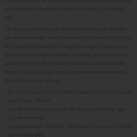
tráng "Vùng đất kỳ bí" – một sự kết hợp đỉnh cao giữa nghệ thuật
xiếc, âm thanh, ánh sáng và những câu chuyện cổ tích đầy lôi
cuốn.
Tại đây, bạn sẽ được lạc vào thế giới của những màn nhào lộn
trên không mạo hiểm, những tiết mục xiếc thú vui nhộn và các trò
ảo thuật đầy biến hóa. Đây không chỉ là nơi giải trí thuần túy mà
còn là không gian nghệ thuật đầy cảm hứng, giúp các bạn trẻ và
gia đình có những giây phút bùng nổ cảm xúc. Nếu muốn biết
chơi gì ở Sài Gòn tối nay, hãy thử một lần hòa mình vào không
khí náo nhiệt tại rạp xiếc này.
Địa chỉ:
Công viên Gia Định, Đường Hoàng Minh Giám, Phường
Hạnh Thông, TP.HCM.
Lịch diễn:
Thường có các suất diễn vào lúc 19:30 hàng ngày
(tuỳ vào show diễn).
Giá vé tham khảo:
150.000đ - 350.000đ/vé (tùy vào vị trí ghế và
quy mô show diễn).