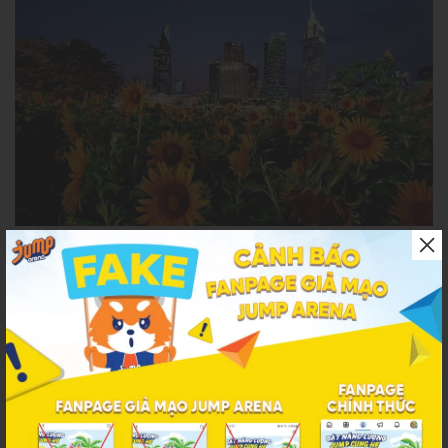
Công viên bờ sông Sài Gòn về đêm
9. Khu vui chơi bắn cung đối kháng cực chất
CLB Bắn Cung Nhà văn hóa Thanh Niên là một trong những địa
điểm bắn cung thu hút nhiều người tham gia nhất hiện nay. Dù
bạn chưa có kinh nghiệm vẫn hoàn toàn không cần phải lo lắng gì
vì sẽ có sự hỗ trợ từ các huấn luyện viên nhiệt tình. Ngoài ra, nếu
muốn phát triển kỹ năng bắn cung từ cơ bản đến nâng cao, bạn