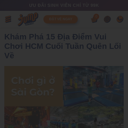
ƯU ĐÃI SINH VIÊN CHỈ TỪ 99K
0
ĐẶT VÉ NGAY
Khám Phá 15 Địa Điểm Vui
Chơi HCM Cuối Tuần Quên Lối
Về