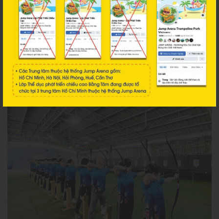
cũng có thể tham gia các khóa học đào tạo chuyên sâu tại câu lạc
bộ này. Bắn cung đối kháng là gợi ý tuyệt vời cho những ai muốn
đổi mới trải nghiệm xem nên chơi gì ở Sài Gòn cùng hội bạn thân.
Địa chỉ:
Số 35 Đường Nguyễn Thị Minh Khai, Phường Sài Gòn,
TP.HCM.
Thời gian mở cửa:
9:00 - 20:30 hàng ngày.
Giá vé tham khảo:
Khoảng 60.000đ/30 phút.