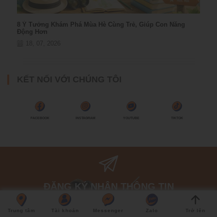
8 Ý Tưởng Khám Phá Mùa Hè Cùng Trẻ, Giúp Con Năng
Động Hơn
18, 07, 2026
KẾT NỐI VỚI CHÚNG TÔI
FACEBOOK
INSTAGRAM
YOUTUBE
TIKTOK
ĐĂNG KÝ NHẬN THÔNG TIN
Và các chương trình khuyến mãi mới nhất
Trung tâm
Tài khoản
Messenger
Zalo
Trở lên