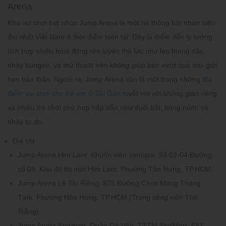
Arena
Khu vui chơi bạt nhún Jump Arena là một hệ thống bật nhún hiện
đại nhất Việt Nam ở thời điểm hiện tại. Đây là điểm đến lý tưởng
tích hợp nhiều hoạt động rèn luyện thể lực như leo thang dây,
nhảy bungee, và thử thách trên không giúp bạn vượt qua mọi giới
hạn bản thân. Ngoài ra, Jump Arena còn là một trong những
địa
điểm vui chơi cho trẻ em ở Sài Gòn
tuyệt vời với không gian riêng
và nhiều trò chơi phù hợp hấp dẫn như đuổi bắt, bóng ném, và
nhảy tự do.
Địa chỉ:
Jump Arena Him Lam: Khuôn viên Vietopia, Số 02-04 Đường
số 09, Khu đô thị mới Him Lam, Phường Tân Hưng, TP.HCM.
Jump Arena Lê Thị Riêng: 875 Đường Cách Mạng Tháng
Tám, Phường Hòa Hưng, TP.HCM (Trong công viên Thỏ
Trắng).
Jump Arena Starmart, Quận Gò Vấp: TTTM StarMart, 647