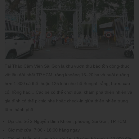
Tại Thảo Cầm Viên Sài Gòn là khu vườn thú bảo tồn động-thực
vật lâu đời nhất TP.HCM, rộng khoảng 16–20 ha và nuôi dưỡng
hơn 1.300 cá thể thuộc 125 loài như hổ Bengal trắng, hươu cao
cổ, hồng hạc… Các bé có thể chơi đùa, khám phá thiên nhiên và
gia đình có thể picnic nhẹ hoặc check‑in giữa thiên nhiên trung
tâm thành phố.
Địa chỉ:
Số 2 Nguyễn Bỉnh Khiêm, phường Sài Gòn, TP.HCM.
Giờ mở cửa: 7:00 - 18:00 hàng ngày.
Giá vé:
Miễn phí cho trẻ dưới 1m (đi cùng bố mẹ) & 40.000 đến