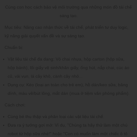
Cùng con học cách bảo vệ môi trường qua những món đồ tái chế
sáng tạo.
Mục tiêu:
Nâng cao nhận thức về tái chế, phát triển tư duy logic,
kỹ năng giải quyết vấn đề và sự sáng tạo.
Chuẩn bị:
Vật liệu tái chế đa dạng:
Vỏ chai nhựa, hộp carton (hộp sữa,
hộp bánh), lõi giấy vệ sinh/khăn giấy, ống hút, nắp chai, cúc áo
cũ, vải vụn, lá cây khô, cành cây nhỏ...
Dụng cụ:
Kéo (loại an toàn cho trẻ em), hồ dán/keo sữa, băng
dính, màu vẽ/bút lông, mắt dán (mua ở tiệm văn phòng phẩm).
Cách chơi:
Cùng bé thu thập và phân loại các vật liệu tái chế.
Đưa ra ý tưởng gợi mở:
Ví dụ, "Chúng ta hãy thử làm một chú
robot từ hộp sữa nhé!" hoặc "Con có muốn làm một chiếc ô tô