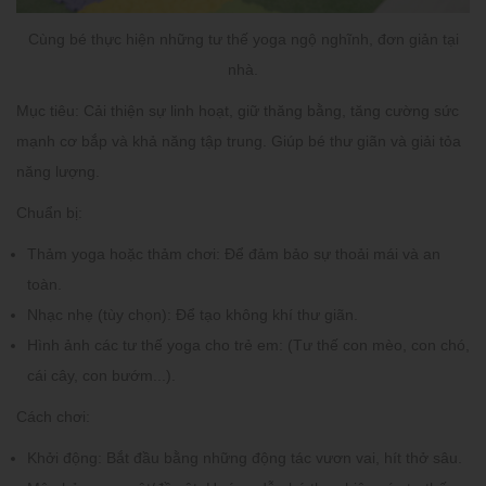
Cùng bé thực hiện những tư thế yoga ngộ nghĩnh, đơn giản tại
nhà.
Mục tiêu:
Cải thiện sự linh hoạt, giữ thăng bằng, tăng cường sức
mạnh cơ bắp và khả năng tập trung. Giúp bé thư giãn và giải tỏa
năng lượng.
Chuẩn bị:
Thảm yoga hoặc thảm chơi:
Để đảm bảo sự thoải mái và an
toàn.
Nhạc nhẹ (tùy chọn):
Để tạo không khí thư giãn.
Hình ảnh các tư thế yoga cho trẻ em:
(Tư thế con mèo, con chó,
cái cây, con bướm...).
Cách chơi:
Khởi động:
Bắt đầu bằng những động tác vươn vai, hít thở sâu.