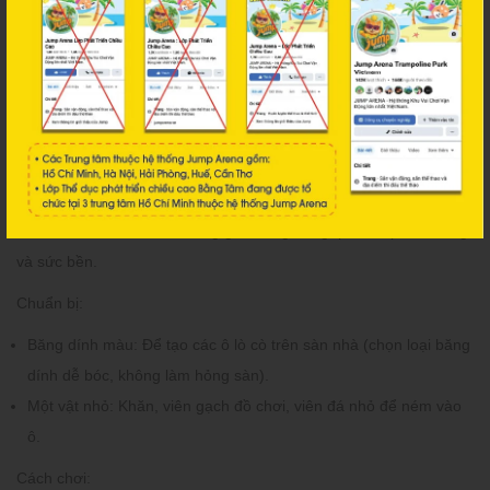
Giải phóng năng lượng và mang đến những phút giây thư giãn
với trò nhảy lò cò.
Mục tiêu:
Phát triển khả năng giữ thăng bằng, phối hợp vận động
và sức bền.
Chuẩn bị:
Băng dính màu:
Để tạo các ô lò cò trên sàn nhà (chọn loại băng
dính dễ bóc, không làm hỏng sàn).
Một vật nhỏ:
Khăn, viên gạch đồ chơi, viên đá nhỏ để ném vào
ô.
Cách chơi: