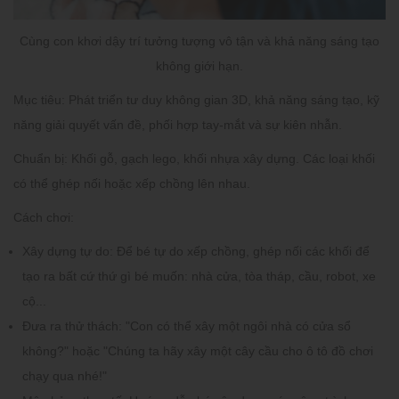
Cùng con khơi dậy trí tưởng tượng vô tận và khả năng sáng tạo
không giới hạn.
Mục tiêu:
Phát triển tư duy không gian 3D, khả năng sáng tạo, kỹ
năng giải quyết vấn đề, phối hợp tay-mắt và sự kiên nhẫn.
Chuẩn bị:
Khối gỗ, gạch lego, khối nhựa xây dựng. Các loại khối
có thể ghép nối hoặc xếp chồng lên nhau.
Cách chơi:
Xây dựng tự do:
Để bé tự do xếp chồng, ghép nối các khối để
tạo ra bất cứ thứ gì bé muốn: nhà cửa, tòa tháp, cầu, robot, xe
cộ...
Đưa ra thử thách:
"Con có thể xây một ngôi nhà có cửa sổ
không?" hoặc "Chúng ta hãy xây một cây cầu cho ô tô đồ chơi
chạy qua nhé!"