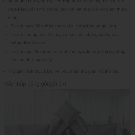
Mô phỏng con vật/đồ vật:
Hướng dẫn bé thực hiện các tư thế
yoga bằng cách mô phỏng các con vật hoặc đồ vật quen thuộc.
Ví dụ:
Tư thế mèo:
Bốn chân chạm sàn, cong lưng và gù lưng.
Tư thế chó úp mặt:
Hai tay và hai chân chống xuống sàn,
mông đưa lên cao.
Tư thế cây:
Một chân trụ, một chân gác lên đùi, hai tay chắp
lên cao như ngọn cây.
Thư giãn:
Kết thúc bằng vài phút nằm thư giãn, hít thở đều.
Xây tháp bằng gối/gối ôm