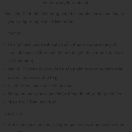
với tô tượng/tô tranh cát.
Mục tiêu:
Phát triển khả năng nhận biết và phối hợp màu sắc, rèn
luyện sự tập trung, tỉ mỉ và kiên nhẫn.
Chuẩn bị:
Tượng thạch cao/tranh cát có sẵn:
Mua ở các cửa hàng đồ
chơi, nhà sách. Chọn hình thù mà bé yêu thích (con vật, nhân
vật hoạt hình).
Màu tô:
Thường đi kèm với bộ sản phẩm hoặc mua thêm màu
acrylic, màu nước phù hợp.
Cọ vẽ:
Với nhiều kích cỡ khác nhau.
Bảng pha màu (tùy chọn):
Hoặc dùng đĩa nhựa dùng một lần.
Khăn ẩm:
Để lau tay và cọ.
Cách chơi:
Giới thiệu các màu sắc:
Cùng bé gọi tên các màu có sẵn và hỏi