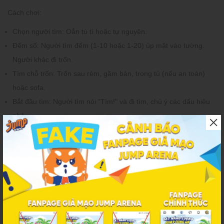
Cách chơi:
Chọn người tìm:
Oẳn tù tì hoặc tự nguyện.
Đếm số:
Người tìm đếm (1-10 hoặc 1-20) úp mặt vào tường.
Người khác đi trốn.
Tìm chỗ trốn:
Trốn sau rèm, gầm bàn, trong tủ (nếu an toàn)
hoặc sofa.
Bắt đầu tìm:
Người tìm nói "Tìm!" và đi tìm, chú ý các dấu hiệu
nhỏ.
Nhảy lò cò trong nhà