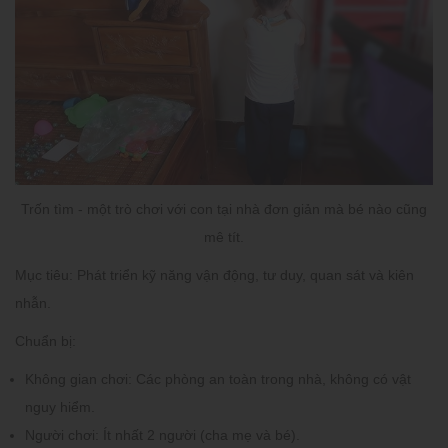
Trốn tìm - một trò chơi với con tại nhà đơn giản mà bé nào cũng
mê tít.
Mục tiêu:
Phát triển kỹ năng vận động, tư duy, quan sát và kiên
nhẫn.
Chuẩn bị:
Không gian chơi:
Các phòng an toàn trong nhà, không có vật
nguy hiểm.
Người chơi:
Ít nhất 2 người (cha mẹ và bé).