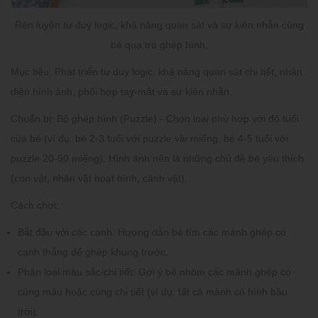
Rèn luyện tư duy logic, khả năng quan sát và sự kiên nhẫn cùng
bé qua trò ghép hình.
Mục tiêu:
Phát triển tư duy logic, khả năng quan sát chi tiết, nhận
diện hình ảnh, phối hợp tay-mắt và sự kiên nhẫn.
Chuẩn bị:
Bộ ghép hình (Puzzle) - Chọn loại phù hợp với độ tuổi
của bé (ví dụ: bé 2-3 tuổi với puzzle vài miếng, bé 4-5 tuổi với
puzzle 20-50 miếng). Hình ảnh nên là những chủ đề bé yêu thích
(con vật, nhân vật hoạt hình, cảnh vật).
Cách chơi:
Bắt đầu với các cạnh:
Hướng dẫn bé tìm các mảnh ghép có
cạnh thẳng để ghép khung trước.
Phân loại màu sắc/chi tiết:
Gợi ý bé nhóm các mảnh ghép có
cùng màu hoặc cùng chi tiết (ví dụ: tất cả mảnh có hình bầu
trời).