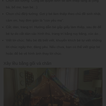
Chọn đối tượng:
Cùng bé quyết định sẽ làm thiệp tặng ai (ông
bà, bố mẹ, bạn bè...).
Chọn chủ đề/ý tưởng:
Gợi ý bé làm thiệp theo chủ đề sinh nhật,
cảm ơn, hay đơn giản là "con yêu mẹ".
Cắt, dán, trang trí:
Hướng dẫn bé gấp giấy làm thiệp, sau đó để
bé tự do cắt dán các hình thù, trang trí bằng ruy băng, cúc áo...
Viết lời chúc:
Nếu bé đã biết viết, khuyến khích bé tự viết những
lời chúc ngây thơ, đáng yêu. Nếu chưa, bạn có thể viết giúp bé
hoặc để bé vẽ hình ảnh thay lời chúc.
Xây lều bằng gối và chăn