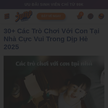
ƯU ĐÃI SINH VIÊN CHỈ TỪ 99K
0
ĐẶT VÉ NGAY
30+ Các Trò Chơi Với Con Tại
Nhà Cực Vui Trong Dịp Hè
2025