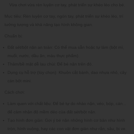
Vừa chơi vừa rèn luyện cơ tay, phát triển sự khéo léo cho bé.
Mục tiêu:
Rèn luyện cơ tay, ngón tay, phát triển sự khéo léo, trí
tưởng tượng và khả năng tạo hình không gian.
Chuẩn bị:
Đất sét/bột nặn an toàn:
Có thể mua sẵn hoặc tự làm (bột mì,
muối, nước, dầu ăn, màu thực phẩm).
Thảm/bề mặt dễ lau chùi:
Để bé nặn trên đó.
Dụng cụ hỗ trợ (tùy chọn):
Khuôn cắt bánh, dao nhựa nhỏ, cây
cán bột mini.
Cách chơi:
Làm quen với chất liệu:
Để bé tự do nhào nặn, véo, bóp, cán...
để cảm nhận độ mềm dẻo của đất sét/bột nặn.
Tạo hình đơn giản:
Gợi ý bé nặn những hình cơ bản như hình
tròn, hình vuông, hay các con vật đơn giản như rắn, sâu, bi ve.