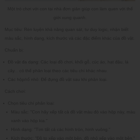
Một trò chơi với con tại nhà đơn giản giúp con làm quen với thế
giới xung quanh.
Mục tiêu:
Rèn luyện khả năng quan sát, tư duy logic, nhận biết
màu sắc, hình dạng, kích thước và các đặc điểm khác của đồ vật.
Chuẩn bị:
Đồ vật đa dạng:
Các loại đồ chơi, khối gỗ, cúc áo, hạt đậu, lá
cây... có thể phân loại theo các tiêu chí khác nhau.
Các hộp/rổ nhỏ:
Để đựng đồ vật sau khi phân loại.
Cách chơi:
Chọn tiêu chí phân loại:
Màu sắc:
"Con hãy xếp tất cả đồ vật màu đỏ vào hộp này, màu
xanh vào hộp kia."
Hình dạng:
"Tìm tất cả các hình tròn, hình vuông."
Kích thước:
"Đồ to xếp vào một bên, đồ nhỏ xếp vào một bên."