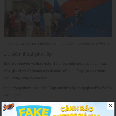
Hoạt động leo núi nhân tạo dành cho đội nhóm tại Jump Arena
2.3 Đàm thoại giao tiếp
Buổi nói chuyện và thảo luận: Tổ chức buổi nói chuyện về mục
tiêu, giá trị và kế hoạch của tổ chức để tạo động lực cho nhân
viên trong công ty của bạn.
Hoạt động nhóm giao tiếp: Giúp cải thiện kỹ năng giao tiếp và làm
việc nhóm.
2.4 Xây dựng mối quan hệ
Cuộc gặp gỡ và kết nối: Cho phép mỗi thành viên chia sẻ về