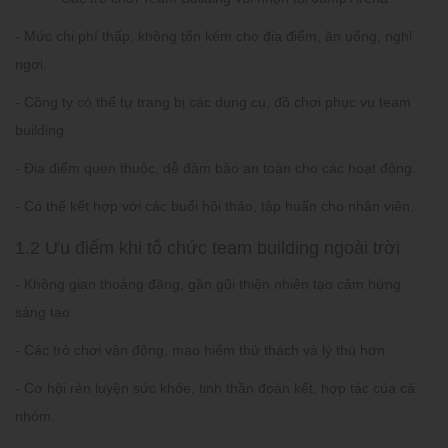
- Mức chi phí thấp, không tốn kém cho địa điểm, ăn uống, nghỉ
ngơi.
- Công ty có thể tự trang bị các dụng cụ, đồ chơi phục vụ team
building.
- Địa điểm quen thuộc, dễ đảm bảo an toàn cho các hoạt động.
- Có thể kết hợp với các buổi hội thảo, tập huấn cho nhân viên.
1.2 Ưu điểm khi tổ chức team building ngoài trời
- Không gian thoáng đãng, gần gũi thiên nhiên tạo cảm hứng
sáng tạo.
- Các trò chơi vận động, mạo hiểm thử thách và lý thú hơn.
- Cơ hội rèn luyện sức khỏe, tinh thần đoàn kết, hợp tác của cả
nhóm.