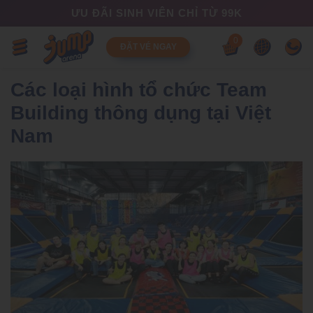
ƯU ĐÃI SINH VIÊN CHỈ TỪ 99K
0
ĐẶT VÉ NGAY
Các loại hình tổ chức Team
Building thông dụng tại Việt
Nam