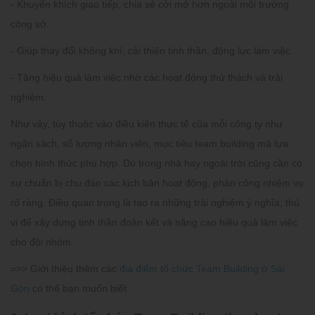
- Khuyến khích giao tiếp, chia sẻ cởi mở hơn ngoài môi trường
công sở.
- Giúp thay đổi không khí, cải thiện tinh thần, động lực làm việc.
- Tăng hiệu quả làm việc nhờ các hoạt động thử thách và trải
nghiệm.
Như vậy, tùy thuộc vào điều kiện thực tế của mỗi công ty như
ngân sách, số lượng nhân viên, mục tiêu team building mà lựa
chọn hình thức phù hợp. Dù trong nhà hay ngoài trời cũng cần có
sự chuẩn bị chu đáo các kịch bản hoạt động, phân công nhiệm vụ
rõ ràng. Điều quan trọng là tạo ra những trải nghiệm ý nghĩa, thú
vị để xây dựng tinh thần đoàn kết và nâng cao hiệu quả làm việc
cho đội nhóm.
=>> Giới thiệu thêm các
địa điểm tổ chức Team Building ở Sài
Gòn
có thể bạn muốn biết