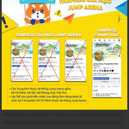
chính bản thân mình, đó có thể là những sở thích hay mục tiêu cá
nhân.
Hoạt động xây dựng mối quan hệ: Tạo cơ hội cho sự giao tiếp và
hiểu biết nhiều hơn về đồng đội trong công ty của mình.
2.5 Thử thách sáng tạo
Thiết kế và xây dựng: Nhóm được thách thức để thiết kế và xây
dựng một sản phẩm hoặc giải pháp trong khoảng thời gian giới
hạn.
Lên ý tưởng, khích lệ sáng tạo: Để khuyến khích phát triển ý
tưởng và sáng tạo của các cá nhân trong tổ chức.
2.5 Đào tạo và phát triển
Buổi đào tạo chuyên sâu: Tổ chức các buổi đào tạo để phát triển
kỹ năng như kỹ năng quản lý thời gian, kỹ năng lãnh đạo hoặc kỹ