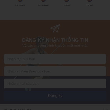
FACEBOOK
INSTAGRAM
YOUTUBE
TIKTOK
ĐĂNG KÝ NHẬN THÔNG TIN
Và các chương trình khuyến mãi mới nhất
Đăng ký
VỀ JUMP ARENA