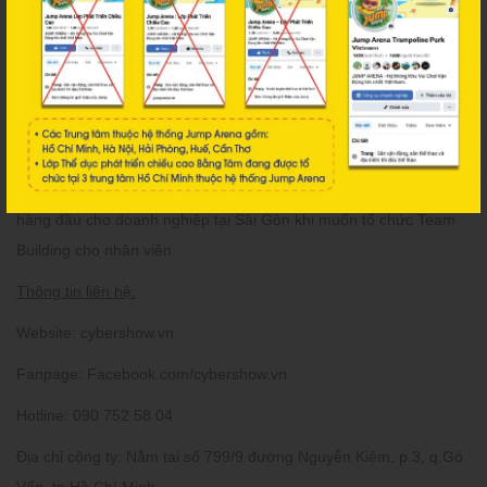
diễn ra một cách suôn sẻ, thành công và ấn tượng.
Sự hài lòng của khách hàng là tiêu chí hàng đầu của Cyber Show.
Công ty luôn lắng nghe phản hồi của khách hàng để không
ngừng cải thiện dịch vụ, mang lại những trải nghiệm ngày càng
hoàn hảo.
Với sự cam kết và tinh thần sáng tạo, Cyber Show là lựa chọn
hàng đầu cho doanh nghiệp tại Sài Gòn khi muốn tổ chức Team
Building cho nhân viên.
Thông tin liên hệ:
Website:
cybershow.vn
Fanpage:
Facebook.com/cybershow.vn
Hotline:
090 752 58 04
Địa chỉ công ty:
Nằm tại số 799/9 đường Nguyễn Kiệm, p.3, q.Gò
Vấp, tp.Hồ Chí Minh