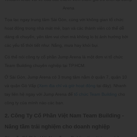
Arena
Tọa lạc ngay trung tâm Sài Gòn, cùng với không gian tổ chức
hoạt động trong nhà mát mẻ, bạn và các thành viên có thể dễ
dàng di chuyển, yên tâm vui chơi mà không lo bị ảnh hưởng bởi
các yếu tố thời tiết như: Nắng, mưa hay khói bụi.
Có thể nói công ty cổ phần Jump Arena là một đơn vị tổ chức
Team Building chuyên nghiệp tại TP.HCM.
Ở Sài Gòn, Jump Arena có 3 trung tâm nằm ở quận 7, quận 10
và quận Gò Vấp (
Xem địa chỉ và giờ hoạt động
tại đây). Nhanh
tay liên hệ ngay với Jump Arena để
tổ chức Team Building
cho
công ty của mình nào các bạn.
2. Công Ty Cổ Phần Việt Nam Team Building -
Nâng tầm trải nghiệm cho doanh nghiệp