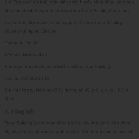
Kiwi Travel có đội ngũ nhân viên nhiệt huyết, năng động, sẽ mang
đến cho khách hàng một chương trình Team Building hoàn hảo.
Có thể nói, Kiwi Travel là một công ty tổ chức Team Building
chuyên nghiệp tại Sài Gòn.
Thông tin liên hệ:
Website:
kiwitravel.vn
Fanpage:
Facebook.com/KiwiTravelTourTeamBuilding
Hotline:
090 360 03 19
Địa chỉ công ty:
Nằm tại số 71 đường số 45, p.6, q.4, tp.Hồ Chí
Minh
7. Tổng kết
Team Building là một hoạt động bổ ích, xây dựng tinh thần đồng
đội của nhân viên trong doanh nghiệp. Với những chia sẻ hữu ích