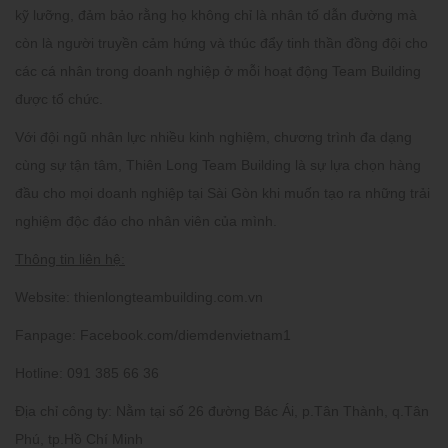
kỹ lưỡng, đảm bảo rằng họ không chỉ là nhân tố dẫn đường mà
còn là người truyền cảm hứng và thúc đẩy tinh thần đồng đội cho
các cá nhân trong doanh nghiệp ở mỗi hoạt động Team Building
được tổ chức.
Với đội ngũ nhân lực nhiều kinh nghiệm, chương trình đa dạng
cùng sự tận tâm, Thiên Long Team Building là sự lựa chọn hàng
đầu cho mọi doanh nghiệp tại Sài Gòn khi muốn tạo ra những trải
nghiệm độc đáo cho nhân viên của mình.
Thông tin liên hệ:
Website:
thienlongteambuilding.com.vn
Fanpage:
Facebook.com/diemdenvietnam1
Hotline:
091 385 66 36
Địa chỉ công ty:
Nằm tại số 26 đường Bác Ái, p.Tân Thành, q.Tân
Phú, tp.Hồ Chí Minh