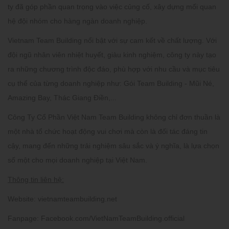
ty đã góp phần quan trọng vào việc củng cố, xây dựng mối quan
hệ đội nhóm cho hàng ngàn doanh nghiệp.
Vietnam Team Building nổi bật với sự cam kết về chất lượng. Với
đội ngũ nhân viên nhiệt huyết, giàu kinh nghiệm, công ty này tạo
ra những chương trình độc đáo, phù hợp với nhu cầu và mục tiêu
cụ thể của từng doanh nghiệp như: Gói Team Building - Mũi Né,
Amazing Bay, Thác Giang Điền,...
Công Ty Cổ Phần Việt Nam Team Building không chỉ đơn thuần là
một nhà tổ chức hoạt động vui chơi mà còn là đối tác đáng tin
cậy, mang đến những trải nghiệm sâu sắc và ý nghĩa, là lựa chọn
số một cho mọi doanh nghiệp tại Việt Nam.
Thông tin liên hệ:
Website:
vietnamteambuilding.net
Fanpage:
Facebook.com/VietNamTeamBuilding.official