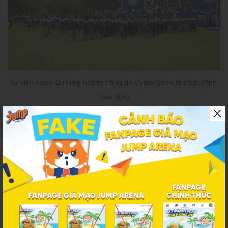
Sự kiện Team Building hoành tráng do Cyber Show tổ chức (Ảnh:
Sưu tầm)
Cyber Show tập trung vào việc lên kế hoạch và tổ chức sự kiện,
đa dạng các hoạt động từ hội nghị, lễ khai trương cho đến
Company Trip, Team Building. Mỗi sự kiện được thực hiện với
mục tiêu mang lại giá trị thực tiễn cho khách hàng, tạo ra ấn
tượng sâu sắc đối với mỗi người tham dự.
Cyber Show tự hào sở hữu đội ngũ chuyên gia giàu kinh nghiệm
trong lĩnh vực tổ chức Team Building. Từ việc lên kịch bản sự kiện
đến việc quản lý chi tiết, đội ngũ luôn đảm bảo mỗi sự kiện đều