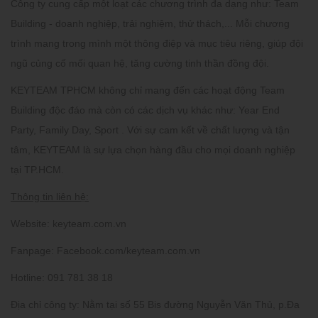
Công ty cung cấp một loạt các chương trình đa dạng như: Team
Building - doanh nghiệp, trải nghiệm, thử thách,... Mỗi chương
trình mang trong mình một thông điệp và mục tiêu riêng, giúp đội
ngũ củng cố mối quan hệ, tăng cường tinh thần đồng đội.
KEYTEAM TPHCM không chỉ mang đến các hoạt động Team
Building độc đáo mà còn có các dịch vụ khác như: Year End
Party, Family Day, Sport . Với sự cam kết về chất lượng và tận
tâm, KEYTEAM là sự lựa chọn hàng đầu cho mọi doanh nghiệp
tại TP.HCM.
Thông tin liên hệ:
Website:
keyteam.com.vn
Fanpage:
Facebook.com/keyteam.com.vn
Hotline:
091 781 38 18
Địa chỉ công ty:
Nằm tại số 55 Bis đường Nguyễn Văn Thủ, p.Đa