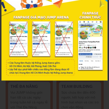
ĐẶT VÉ ONLINE
VÉ TẬP
Chỉ với vài cú click
Sở hữu Vé Tập TIẾT
chuột, chủ động giờ
KIỆM HƠN 30% so với
chơi, chẳng cần xếp
mua vé lẻ thông
hàng chờ đợi.
thường.
THẺ ĐA NĂNG
TEAM BUILDING
Vui JUMP không giới
Sức chứa lên đến 400
hạn tất cả các ngày
người, kết hợp với mô
trong tuần kể cả ngày lễ
hình bạt nhún và các trò
với Thẻ Đa Năng.
chơi vận động.