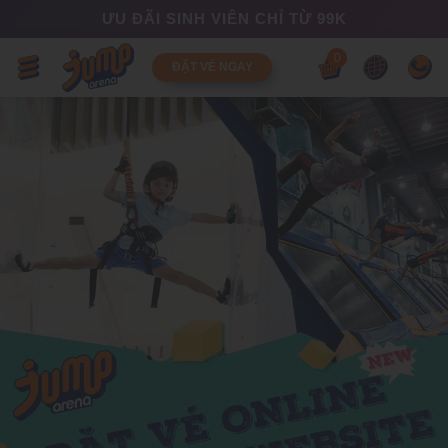
ƯU ĐÃI SINH VIÊN CHỈ TỪ 99K
0
ĐẶT VÉ NGAY