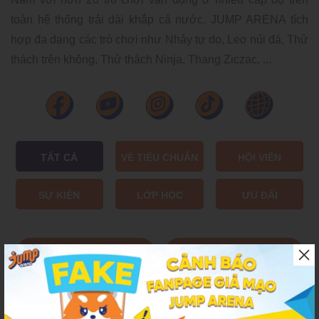
toàn hệ thống trải dài khắp cả nước. JUMP ARENA tích
hợp đa dạng các trò chơi như Nhảy tự do, Leo núi đá, Thử
thách trên không, Thử thách Ninja, Thang Ziczac, ...
TẤT CẢ
VÉ TIÊU CHUẨN
HỘI VIÊN
SỰ KIỆN
LỚP HỌC
ƯU ĐÃI