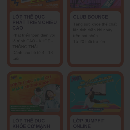
LỚP THỂ DỤC
CLUB BOUNCE
PHÁT TRIỂN CHIỀU
Tăng sức khỏe thể chất
CAO
lẫn tinh thần khi nhảy
Phát triển toàn diện với
trên bạt nhún.
lộ trình CAO - KHỎE -
Từ 20 tuổi trở lên
THÔNG THÁI.
Dành cho bé từ 4 - 18
tuổi
LỚP THỂ DỤC
LỚP JUMPFIT
KHỎE CƠ MẠNH
ONLINE