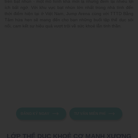
trên bạt nhún - một mô hình khá mới lạ nhưng đem lại nhiều lợi
ích bất ngờ. Với khu vực bạt nhún lớn nhất trong nhà tính đến
thời điểm hiện tại ở Việt Nam, Jump Arena cùng với TTTD Bằng
Tâm hứa hẹn sẽ mang đến cho bạn những buổi tập thể dục sôi
nổi, cam kết sự hiệu quả vượt trội về sức khoẻ lẫn tinh thần.
ĐĂNG KÝ NGAY
TƯ VẤN MIỄN PHÍ
LỚP THỂ DỤC KHOẺ CƠ MẠNH XƯƠNG