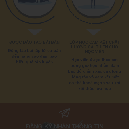
ĐƯỢC ĐÀO TẠO BÀI BẢN
LỚP HỌC CAM KẾT CHẤT
LƯỢNG CẢI THIỆN CHO
Động tác bài tập từ cơ bản
HỌC VIÊN
đến nâng cao đảm bảo
Học viên được theo sát
hiệu quả tập luyện
trong giờ học nhằm đảm
bảo độ chính xác của từng
động tác và cam kết một
cơ thể khoẻ mạnh sau khi
kết thúc lớp học
ĐĂNG KÝ NHẬN THÔNG TIN