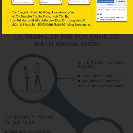
cholestorol trong máu...
LỘ TRÌNH LỚP THỂ DỤC KHOẺ CƠ
MẠNH XƯƠNG KHỚP
1. KIỂM TRA THỂ CHẤT
BAN ĐẦU
Kiểm tra thể trạng
Xác định thể trạng có phù
hợp với lớp học hay không
2. GIÁO VIÊN THEO SÁT
CẢ QUÁ TRÌNH
Chỉnh sửa, điều chỉnh kịp