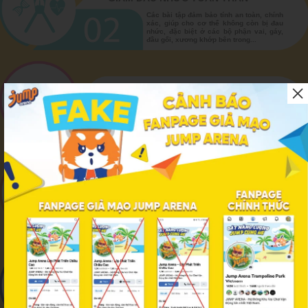
Các bài tập đảm bảo tính an toàn, chính
xác, giúp cho cơ thể không còn bị đau
nhức, đặc biệt ở các bộ phận vai, gáy,
đầu gối, xương khớp bên trong...
TĂNG SỨC MẠNH KHỐI CƠ
Cơ thể dẻo dai hơn, thể lực ổn định hơn
và có ích trong việc tăng sức mạnh cho
các khối cơ.
HỖ TRỢ GIẤC NGỦ SÂU
Không chỉ làm vóc dáng cân đối hơn mà
còn cải thiện giấc ngủ một cách rõ rệt,
hai điều này tạo ra một ngày làm việc
và sinh hoạt hiệu quả của bạn.
CẢI THIỆN HỆ THỐNG TUẦN HOÀN
Lớp học giúp cải thiện hệ hô hấp, tuần
hoàn và điều hòa huyết áp, cân bằng