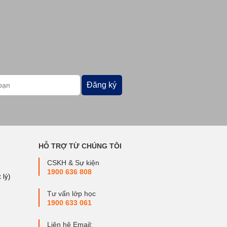
Đăng ký
HỖ TRỢ TỪ CHÚNG TÔI
CSKH & Sự kiện
1900 636 808
 lý)
Tư vấn lớp học
1900 633 061
Liên hệ Email: