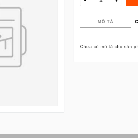
MÔ TẢ
C
Chưa có mô tả cho sản p