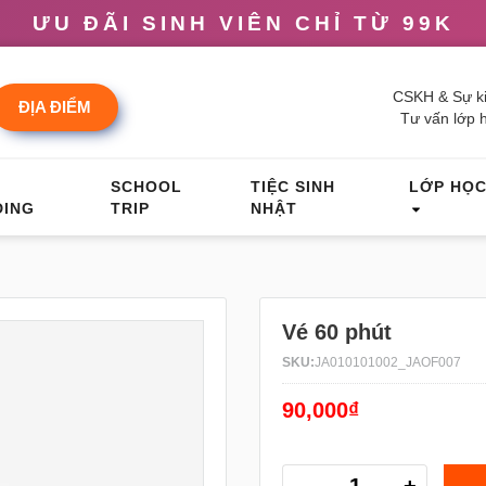
ƯU ĐÃI SINH VIÊN CHỈ TỪ 99K
CSKH & Sự ki
ĐỊA ĐIỂM
Tư vấn lớp 
M
SCHOOL
TIỆC SINH
LỚP HỌ
DING
TRIP
NHẬT
Vé 60 phút
SKU:
JA010101002_JAOF007
90,000₫