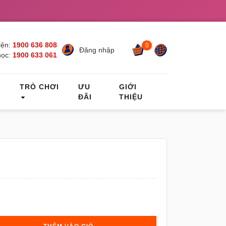
ện:
1900 636 808
0
Đăng nhập
học:
1900 633 061
C
TRÒ CHƠI
ƯU
GIỚI
ĐÃI
THIỆU