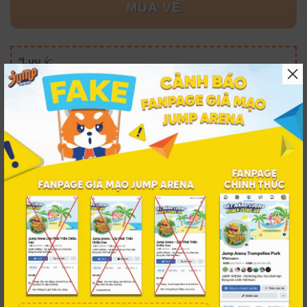
MUA VÉ
*Lưu ý:
Vé bán ra vui lòng không đổi/trả
Đơn hàng online chỉ sử dụng một lần, tại trung tâm
đã chọn khi đặt vé, vui lòng không tách lẻ vé
CHỈ
sử dụng vớ bám bạt khi tham gia các trò chơi
(không bao gồm giày thể thao)
TRÁNH
đeo khóa thắt lưng, ghim áo, móc khóa hoặc
những vật sắc nhọn vào trong sân
HẠN CHẾ
sử dụng điện thoại, thiết bị công nghệ khi nhảy
trên bạt nhún
Nếu Quý khách đến khác ngày check-in đã khai báo khi
mua vé Online: JUMP ARENA sẽ hỗ trợ check-in sớm
hoặc muộn hơn tối đa
07 ngày
so với ngày đã book
Vé trong tuần chỉ áp dụng trong tuần, vé cuối tuần
chỉ áp dụng cuối tuần