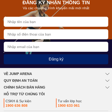
ĐĂNG KÝ NHẬN THÔNG TIN
Và các chương trình khuyến mãi mới nhất
Đăng ký
VỀ JUMP ARENA
QUY ĐỊNH AN TOÀN
CHÍNH SÁCH BÁN HÀNG
HỖ TRỢ TỪ CHÚNG TÔI
CSKH & Sự kiện
Tư vấn lớp học
1900 636 808
1900 633 061