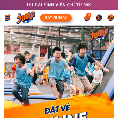
ƯU ĐÃI SINH VIÊN CHỈ TỪ 99K
0
ĐẶT VÉ NGAY