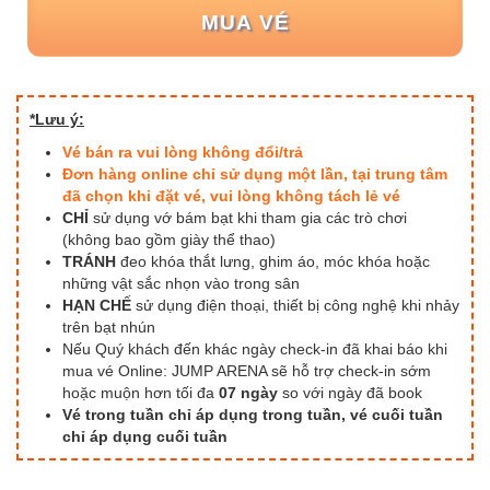
MUA VÉ
*Lưu ý:
Vé bán ra vui lòng không đổi/trả
Đơn hàng online chỉ sử dụng một lần, tại trung tâm
đã chọn khi đặt vé, vui lòng không tách lẻ vé
CHỈ
sử dụng vớ bám bạt khi tham gia các trò chơi
(không bao gồm giày thể thao)
TRÁNH
đeo khóa thắt lưng, ghim áo, móc khóa hoặc
những vật sắc nhọn vào trong sân
HẠN CHẾ
sử dụng điện thoại, thiết bị công nghệ khi nhảy
trên bạt nhún
Nếu Quý khách đến khác ngày check-in đã khai báo khi
mua vé Online: JUMP ARENA sẽ hỗ trợ check-in sớm
hoặc muộn hơn tối đa
07 ngày
so với ngày đã book
Vé trong tuần chỉ áp dụng trong tuần, vé cuối tuần
chỉ áp dụng cuối tuần