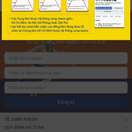
ĐĂNG KÝ NHẬN THÔNG TIN
Và các chương trình khuyến mãi mới nhất
Đăng ký
VỀ JUMP ARENA
QUY ĐỊNH AN TOÀN