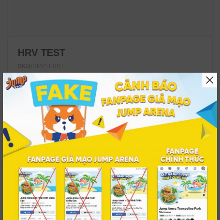
HRV TEST
SKU:
HRVTESST
5,000₫
THÊM VÀO GIỎ
MÔ TẢ
CHÍNH SÁCH GIAO HÀNG
CHÍNH SÁCH ĐỔI TRẢ
Chưa có mô tả cho sản phẩm này