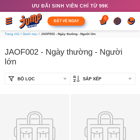
ƯU ĐÃI SINH VIÊN CHỈ TỪ 99K
0
ĐẶT VÉ NGAY
Trang chủ
Danh mục
JAOF002 - Ngày thường - Người lớn
JAOF002 - Ngày thường - Người
lớn
BỘ LỌC
SẮP XẾP