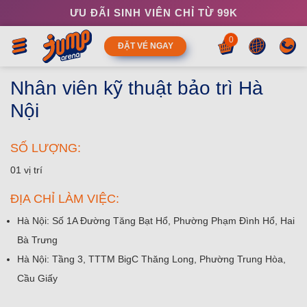
ƯU ĐÃI SINH VIÊN CHỈ TỪ 99K
0
ĐẶT VÉ NGAY
Nhân viên kỹ thuật bảo trì Hà
Nội
SỐ LƯỢNG:
01 vị trí
ĐỊA CHỈ LÀM VIỆC:
Hà Nội:
Số 1A Đường Tăng Bạt Hổ, Phường Phạm Đình Hổ, Hai
Bà Trưng
Hà Nội:
Tầng 3, TTTM BigC Thăng Long, Phường Trung Hòa,
Cầu Giấy