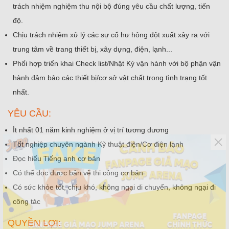
trách nhiệm nghiệm thu nội bộ đúng yêu cầu chất lượng, tiến
độ.
Chịu trách nhiệm xử lý các sự cố hư hỏng đột xuất xảy ra với
trung tâm về trang thiết bị, xây dựng, điện, lạnh...
Phối hợp triển khai Check list/Nhật Ký vận hành với bộ phận vận
hành đảm bảo các thiết bị/cơ sở vật chất trong tình trạng tốt
nhất.
YÊU CẦU:
Ít nhất 01 năm kinh nghiệm ở vị trí tương đương
Tốt nghiệp chuyên ngành Kỹ thuật điện/Cơ điện lạnh
Đọc hiểu Tiếng anh cơ bản
Có thể đọc được bản vẽ thi công cơ bản
Có sức khỏe tốt, chịu khó, không ngại di chuyển, không ngại đi
công tác
QUYỀN LỢI: