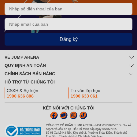
Đăng ký
VỀ JUMP ARENA
QUY ĐỊNH AN TOÀN
CHÍNH SÁCH BÁN HÀNG
HỖ TRỢ TỪ CHÚNG TÔI
CSKH & Sự kiện
Tư vấn lớp học
1900 636 808
1900 633 061
KẾT NỐI VỚI CHÚNG TÔI
CÔNG TY CỔ PHẦN JUMP ARENA - MST 0313293587 Do Sở kế
hoạch và đầu tư Tp. Hồ Chí Minh cấp ngày 08/06/2015
Số 63 Xa Lộ Hà Nội, Khu phố 2, Phường Thảo Điền, Thành phố
Thủ Đức, Thành phố Hồ Chí Minh, Việt Nam