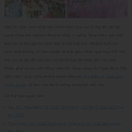
Việc tổ chức sinh nhật cho nhóm bạn của con là dịp để các bé
cùng nhau trải nghiệm khoảnh khắc ý nghĩa, tăng thêm gắn kết
bạn bè và lưu giữ kỷ niệm đẹp trong tuổi thơ. Những buổi tiệc
sinh nhật không chỉ đơn thuần là thời gian nhận quà hay thổi nến,
mà còn là dịp để con bạn và nhóm bạn bè thỏa sức vui chơi,
khám phá và tạo nên tiếng cười rộn ràng cùng các hoạt động hấp
dẫn. Hãy cùng Jump Arena khám phá các
địa điểm tổ chức sinh
nhật cho bé
và bạn của bé lý tưởng trong bài viết sau.
Có thể bạn quan tâm:
Top 15+ Nhà Hàng Tổ Chức Sinh Nhật Cho Bé Ở Sài Gòn Cực
Xịn 2025
Tổng Hợp 100+ Mẫu Bánh Sinh Nhật Cho Bé Trai Siêu Ngầu,
Độc Đáo