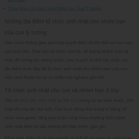
Tổng Hợp Lời chúc Sinh Nhật Con Trai Ý Nghĩa
Những địa điểm tổ chức sinh nhật cho nhóm bạn
của con lý tưởng
Việc chọn không gian phù hợp quyết định rất lớn đến sự trọn vẹn
của buổi tiệc. Dựa vào sở thích của trẻ, số lượng khách mời và
mức độ tương tác mong muốn, phụ huynh có thể cân nhắc các
địa điểm dưới đây để tổ chức sinh nhật cho nhóm bạn của con
một cách thuận lợi và có nhiều trải nghiệm gắn kết.
Tổ chức sinh nhật cho con và nhóm bạn ở lớp
Việc
tổ chức tiệc sinh nhật tại lớp học
mang lại sự thân thuộc, phù
hợp cho các bé nhỏ tuổi. Các hoạt động như trang trí bảng, tổ
chức mini game, tặng quà hoặc cùng nhau thưởng thức bánh
sinh nhật đem lại bầu không khí thân thiện, gần gũi.
Đồng thời, thầy cô và phụ huynh có thể hỗ trợ quản lý, giúp hoạt