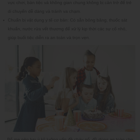
vực chơi, bàn tiệc và không gian chung không bị cản trở để trẻ
di chuyển dễ dàng và tránh va chạm.
Chuẩn bị vật dụng y tế cơ bản:
Có sẵn bông băng, thuốc sát
khuẩn, nước rửa vết thương để xử lý kịp thời các sự cố nhỏ,
giúp buổi tiệc diễn ra an toàn và trọn vẹn.
Bố mẹ nên lưu ý kỹ lưỡng vấn đề cháy nổ, đồ dùng an toàn cho