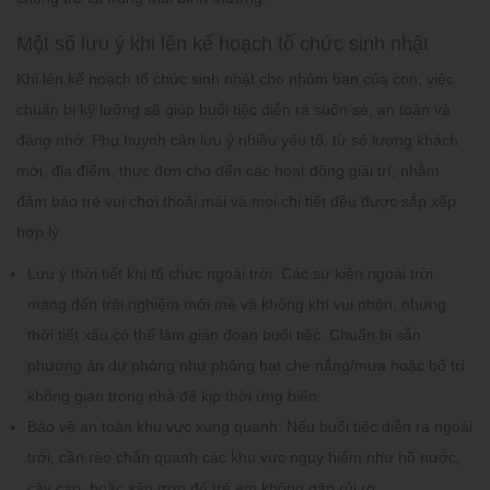
Một số lưu ý khi lên kế hoạch tổ chức sinh nhật
Khi lên kế hoạch
tổ chức sinh nhật cho nhóm bạn của con
, việc
chuẩn bị kỹ lưỡng sẽ giúp buổi tiệc diễn ra suôn sẻ, an toàn và
đáng nhớ. Phụ huynh cần lưu ý nhiều yếu tố, từ số lượng khách
mời, địa điểm, thực đơn cho đến các hoạt động giải trí, nhằm
đảm bảo trẻ vui chơi thoải mái và mọi chi tiết đều được sắp xếp
hợp lý.
Lưu ý thời tiết khi tổ chức ngoài trời:
Các sự kiện ngoài trời
mang đến trải nghiệm mới mẻ và không khí vui nhộn, nhưng
thời tiết xấu có thể làm gián đoạn buổi tiệc. Chuẩn bị sẵn
phương án dự phòng như phông bạt che nắng/mưa hoặc bố trí
không gian trong nhà để kịp thời ứng biến.
Bảo vệ an toàn khu vực xung quanh:
Nếu buổi tiệc diễn ra ngoài
trời, cần rào chắn quanh các khu vực nguy hiểm như hồ nước,
cây cao, hoặc sân trơn để trẻ em không gặp rủi ro.