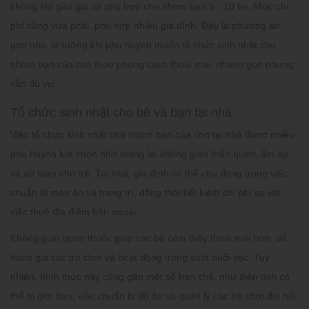
không khí gần gũi và phù hợp cho nhóm bạn 5 - 10 bé. Mức chi
phí cũng vừa phải, phù hợp nhiều gia đình. Đây là phương án
gọn nhẹ, lý tưởng khi phụ huynh muốn tổ chức sinh nhật cho
nhóm bạn của con theo phong cách thoải mái, nhanh gọn nhưng
vẫn đủ vui.
Tổ chức sinh nhật cho bé và bạn tại nhà
Việc tổ chức sinh nhật cho nhóm bạn của con tại nhà được nhiều
phụ huynh lựa chọn nhờ mang lại không gian thân quen, ấm áp
và an toàn cho trẻ. Tại nhà, gia đình có thể chủ động trong việc
chuẩn bị món ăn và trang trí, đồng thời tiết kiệm chi phí so với
việc thuê địa điểm bên ngoài.
Không gian quen thuộc giúp các bé cảm thấy thoải mái hơn, dễ
tham gia các trò chơi và hoạt động trong suốt buổi tiệc. Tuy
nhiên, hình thức này cũng gặp một số hạn chế, như diện tích có
thể bị giới hạn, việc chuẩn bị đồ ăn và quản lý các trò chơi đòi hỏi