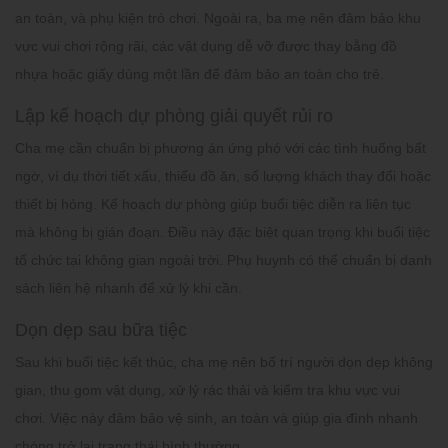
an toàn, và phụ kiện trò chơi. Ngoài ra, ba mẹ nên đảm bảo khu
vực vui chơi rộng rãi, các vật dụng dễ vỡ được thay bằng đồ
nhựa hoặc giấy dùng một lần để đảm bảo an toàn cho trẻ.
Lập kế hoạch dự phòng giải quyết rủi ro
Cha mẹ cần chuẩn bị phương án ứng phó với các tình huống bất
ngờ, ví dụ thời tiết xấu, thiếu đồ ăn, số lượng khách thay đổi hoặc
thiết bị hỏng. Kế hoạch dự phòng giúp buổi tiệc diễn ra liên tục
mà không bị gián đoạn. Điều này đặc biệt quan trọng khi buổi tiệc
tổ chức tại không gian ngoài trời. Phụ huynh có thể chuẩn bị danh
sách liên hệ nhanh để xử lý khi cần.
Dọn dẹp sau bữa tiệc
Sau khi buổi tiệc kết thúc, cha mẹ nên bố trí người dọn dẹp không
gian, thu gom vật dụng, xử lý rác thải và kiểm tra khu vực vui
chơi. Việc này đảm bảo vệ sinh, an toàn và giúp gia đình nhanh
chóng trở lại trạng thái bình thường.