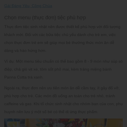
Gái Đáng Yêu, Công Chúa
Chọn menu (thực đơn) tiệc phù hợp
Thực đơn tiệc sinh nhật nên được thiết kế phù hợp với đối tượng
khách mời. Đối với các bữa tiệc chủ yếu dành cho trẻ em, việc
chọn thực đơn trẻ em sẽ giúp mọi bé thưởng thức món ăn dễ
dàng và hào hứng hơn.
Ví dụ:
Một menu tiêu chuẩn có thể bao gồm 8 - 9 món như súp sò
điệp, chả giò vịt xé, tôm sốt phô mai, kèm tráng miệng bánh
Panna Cotta trà xanh.
Ngoài ra, thực đơn nên ưu tiên món ăn dễ cầm tay, ít gây đổ vỡ,
phù hợp cho trẻ. Các món đồ uống an toàn cho trẻ nhỏ, tránh
caffeine và gas. Khi tổ chức sinh nhật cho nhóm bạn của con, phụ
huynh nên lưu ý một số bé có thể dị ứng thực phẩm.