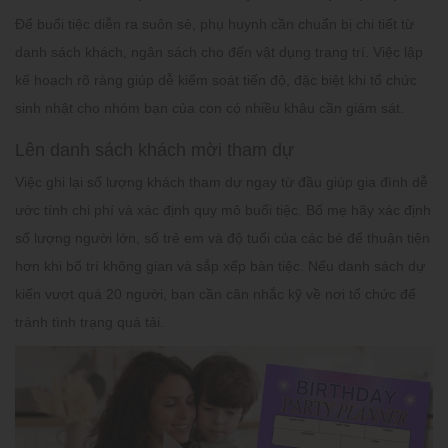
Để buổi tiệc diễn ra suôn sẻ, phụ huynh cần chuẩn bị chi tiết từ
danh sách khách, ngân sách cho đến vật dụng trang trí. Việc lập
kế hoạch rõ ràng giúp dễ kiểm soát tiến độ, đặc biệt khi tổ chức
sinh nhật cho nhóm bạn của con có nhiều khâu cần giám sát.
Lên danh sách khách mời tham dự
Việc ghi lại số lượng khách tham dự ngay từ đầu giúp gia đình dễ
ước tính chi phí và xác định quy mô buổi tiệc. Bố mẹ hãy xác định
số lượng người lớn, số trẻ em và độ tuổi của các bé để thuận tiện
hơn khi bố trí không gian và sắp xếp bàn tiệc. Nếu danh sách dự
kiến vượt quá 20 người, bạn cần cân nhắc kỹ về nơi tổ chức để
tránh tình trạng quá tải.