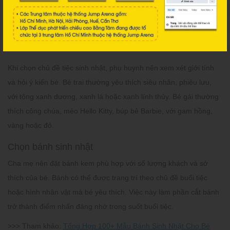
buổi sinh nhật. Những ý tưởng mới mẻ sẽ giúp bé và khách mời
hào hứng hơn. Các concept phổ biến gồm hoạt hình, rạp xiếc, sở
thú, cổ tích, ước mơ hoặc con giáp, phù hợp với sở thích hồn
nhiên của trẻ.
Khi chọn chủ đề tiệc sinh nhật, phụ huynh nên xem xét giới tính
và hỏi ý kiến bé. Bé trai thường yêu thích siêu nhân, phiêu lưu,
với tông xanh dương, xanh lá hoặc xanh lính thủy. Bé gái thường
thích công chúa, mèo Hello Kitty, búp bê Barbie, với gam hồng,
vàng hoặc đỏ.
Chọn bánh sinh nhật
Cha mẹ nên đặt bánh kem phù hợp với số lượng khách và sở
thích của bé. Bánh có thể được trang trí theo chủ đề buổi tiệc
hoặc hình nhân vật mà bé yêu thích. Việc này làm phần cắt bánh
trở thành điểm nhấn đáng nhớ trong suốt buổi tiệc.
>>> Tham khảo:
Tổng Hợp 100+ Mẫu Bánh Sinh Nhật Cho Bé