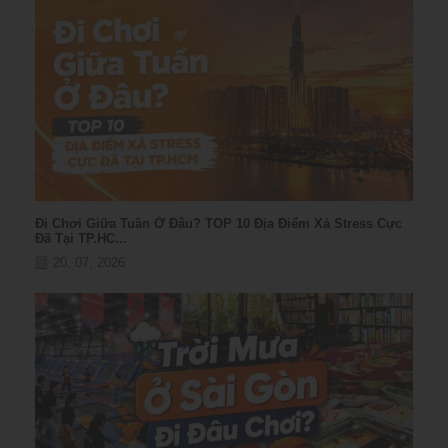
Đi Chơi Giữa Tuần Ở Đâu? TOP 10 Địa Điểm Xả Stress Cực
Đã Tại TP.HC...
20, 07, 2026