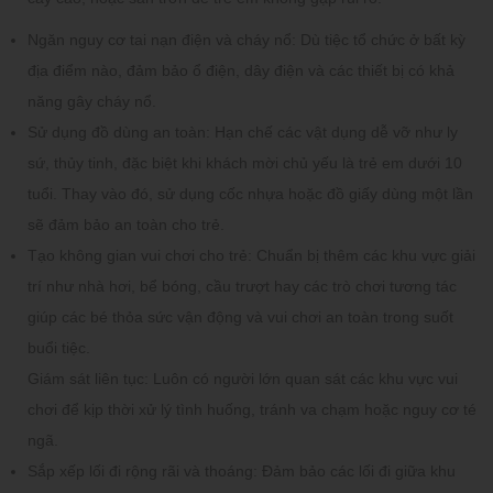
Ngăn nguy cơ tai nạn điện và cháy nổ:
Dù tiệc tổ chức ở bất kỳ
địa điểm nào, đảm bảo ổ điện, dây điện và các thiết bị có khả
năng gây cháy nổ.
Sử dụng đồ dùng an toàn:
Hạn chế các vật dụng dễ vỡ như ly
sứ, thủy tinh, đặc biệt khi khách mời chủ yếu là trẻ em dưới 10
tuổi. Thay vào đó, sử dụng cốc nhựa hoặc đồ giấy dùng một lần
sẽ đảm bảo an toàn cho trẻ.
Tạo không gian vui chơi cho trẻ:
Chuẩn bị thêm các khu vực giải
trí như nhà hơi, bể bóng, cầu trượt hay các trò chơi tương tác
giúp các bé thỏa sức vận động và vui chơi an toàn trong suốt
buổi tiệc.
Giám sát liên tục:
Luôn có người lớn quan sát các khu vực vui
chơi để kịp thời xử lý tình huống, tránh va chạm hoặc nguy cơ té
ngã.
Sắp xếp lối đi rộng rãi và thoáng:
Đảm bảo các lối đi giữa khu