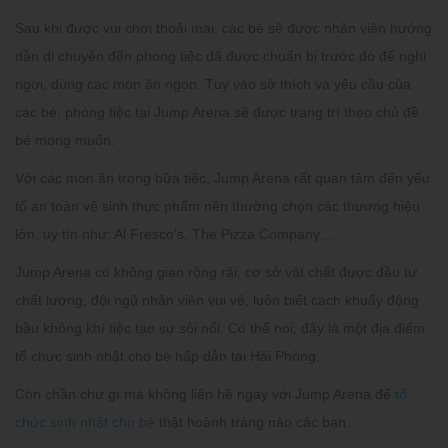
Sau khi được vui chơi thoải mái, các bé sẽ được nhân viên hướng
dẫn di chuyển đến phòng tiệc đã được chuẩn bị trước đó để nghỉ
ngơi, dùng các món ăn ngon. Tùy vào sở thích và yêu cầu của
các bé, phòng tiệc tại Jump Arena sẽ được trang trí theo chủ đề
bé mong muốn.
Với các món ăn trong bữa tiệc, Jump Arena rất quan tâm đến yếu
tố an toàn vệ sinh thực phẩm nên thường chọn các thương hiệu
lớn, uy tín như: Al Fresco's, The Pizza Company,…
Jump Arena có không gian rộng rãi, cơ sở vật chất được đầu tư
chất lượng, đội ngũ nhân viên vui vẻ, luôn biết cách khuấy động
bầu không khí tiệc tạo sự sôi nổi. Có thể nói, đây là một địa điểm
tổ chức sinh nhật cho bé hấp dẫn tại Hải Phòng.
Còn chần chừ gì mà không liên hệ ngay với Jump Arena để
tổ
chức sinh nhật cho bé
thật hoành tráng nào các bạn.