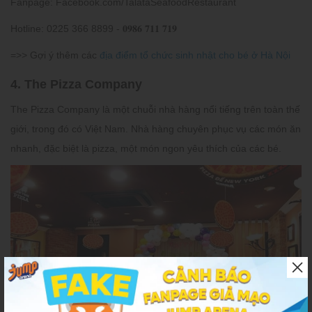
Fanpage: Facebook.com/TalataSeafoodRestaurant
Hotline: 0225 366 8899 - 𝟎𝟗𝟖𝟔 𝟕𝟏𝟏 𝟕𝟏𝟗
=>> Gợi ý thêm các
địa điểm tổ chức sinh nhật cho bé ở Hà Nội
4. The Pizza Company
The Pizza Company là một chuỗi nhà hàng nổi tiếng trên toàn thế
giới, trong đó có Việt Nam. Nhà hàng chuyên phục vụ các món ăn
nhanh, đặc biệt là pizza, một món ngon yêu thích của các bé.