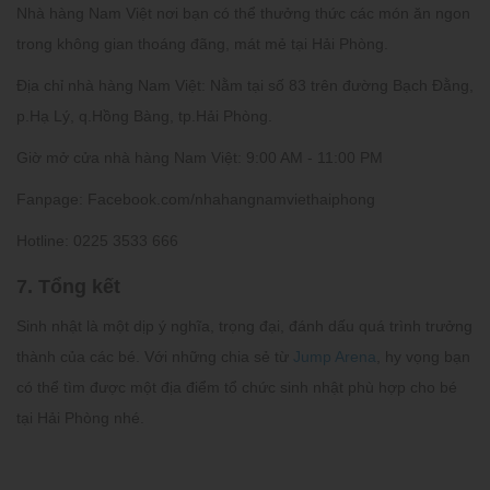
Nhà hàng Nam Việt nơi bạn có thể thưởng thức các món ăn ngon
trong không gian thoáng đãng, mát mẻ tại Hải Phòng.
Địa chỉ nhà hàng Nam Việt: Nằm tại số 83 trên đường Bạch Đằng,
p.Hạ Lý, q.Hồng Bàng, tp.Hải Phòng.
Giờ mở cửa nhà hàng Nam Việt: 9:00 AM - 11:00 PM
Fanpage: Facebook.com/nhahangnamviethaiphong
Hotline: 0225 3533 666
7. Tổng kết
Sinh nhật là một dịp ý nghĩa, trọng đại, đánh dấu quá trình trưởng
thành của các bé. Với những chia sẻ từ
Jump Arena
, hy vọng bạn
có thể tìm được một địa điểm tổ chức sinh nhật phù hợp cho bé
tại Hải Phòng nhé.