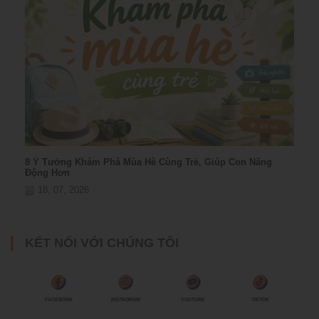
8 Ý Tưởng Khám Phá Mùa Hè Cùng Trẻ, Giúp Con Năng
Động Hơn
18, 07, 2026
KẾT NỐI VỚI CHÚNG TÔI
FACEBOOK
INSTAGRAM
YOUTUBE
TIKTOK