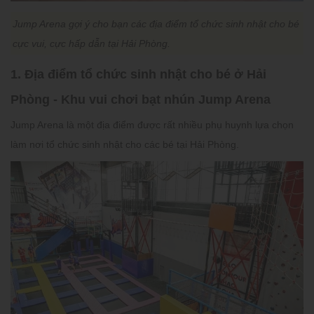
Jump Arena gợi ý cho bạn các địa điểm tổ chức sinh nhật cho bé
cực vui, cực hấp dẫn tại Hải Phòng.
1. Địa điểm tổ chức sinh nhật cho bé ở Hải
Phòng - Khu vui chơi bạt nhún Jump Arena
Jump Arena là một địa điểm được rất nhiều phụ huynh lựa chọn
làm nơi tổ chức sinh nhật cho các bé tại Hải Phòng.