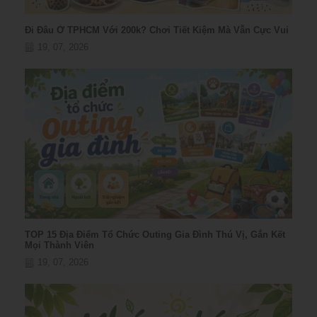
Đi Đâu Ở TPHCM Với 200k? Chơi Tiết Kiệm Mà Vẫn Cực Vui
19, 07, 2026
TOP 15 Địa Điểm Tổ Chức Outing Gia Đình Thú Vị, Gắn Kết
Mọi Thành Viên
19, 07, 2026