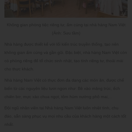
Không gian phòng tiệc riêng tư, ấm cúng tại nhà hàng Nam Việt
(Ảnh: Sưu tầm)
Nhà hàng được thiết kế với lối kiến trúc truyền thống, tạo nên
không gian ấm cúng và gần gũi. Đặc biệt, nhà hàng Nam Việt còn
có phòng riêng để tổ chức sinh nhật, tạo tính riêng tư, thoải mái
cho thực khách.
Nhà hàng Nam Việt có thực đơn đa dạng các món ăn, được chế
biến từ các nguyên liệu tươi ngon như: Bê xào măng trúc, ếch
chiên bơ, mực xào chua ngọt, tôm hùm nướng phô mai,...
Đội ngũ nhân viên tại Nhà hàng Nam Việt luôn nhiệt tình, chu
đáo, sẵn sàng phục vụ mọi nhu cầu của khách hàng một cách tốt
nhất.