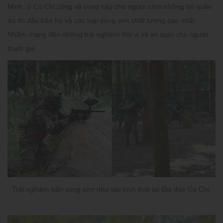
Minh, ở Củ Chi cũng sẽ cung cấp cho người chơi những bộ quần
áo thi đấu bảo hộ và các loại súng sơn chất lượng cao nhất.
Nhằm mang đến những trải nghiệm thú vị và an toàn cho người
tham gia.
Trải nghiệm bắn súng sơn như tập kích thật tại Địa đạo Củ Chi.