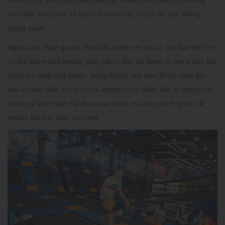
chơi bắn súng sơn an toàn và tránh xảy ra các tai nạn không
mong muốn.
Ngoài việc tham gia trò chơi bắn súng sơn thú vị, các bạn trẻ còn
có thể khám phá không gian giải trí đầy sôi động tại trung tâm bạt
nhún lớn nhất Việt Nam - Jump Arena. Với hơn 20 trò chơi độc
đáo và hấp dẫn,
Jump Arena
không chỉ là điểm đến lý tưởng cho
những ai yêu thích thể thao mạo hiểm mà còn phù hợp với cả
những hội bạn thân cạ cứng.