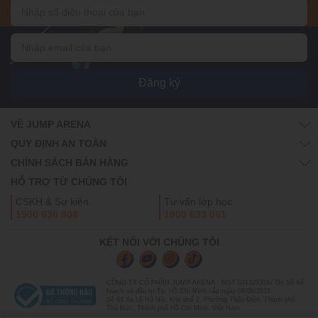
Đăng ký
VỀ JUMP ARENA
QUY ĐỊNH AN TOÀN
CHÍNH SÁCH BÁN HÀNG
HỖ TRỢ TỪ CHÚNG TÔI
CSKH & Sự kiện
Tư vấn lớp học
1900 636 808
1900 633 061
KẾT NỐI VỚI CHÚNG TÔI
CÔNG TY CỔ PHẦN JUMP ARENA - MST 0313293587 Do Sở kế
hoạch và đầu tư Tp. Hồ Chí Minh cấp ngày 08/06/2015
Số 63 Xa Lộ Hà Nội, Khu phố 2, Phường Thảo Điền, Thành phố
Thủ Đức, Thành phố Hồ Chí Minh, Việt Nam