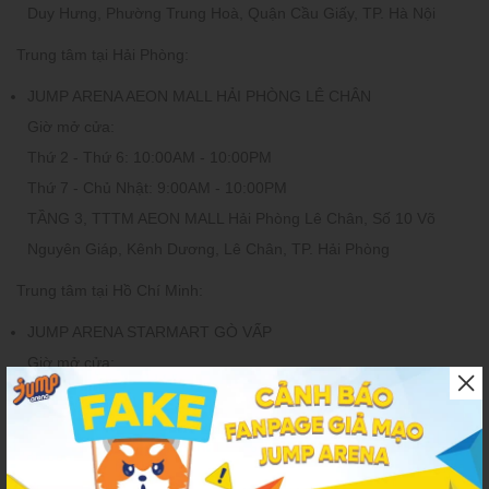
Duy Hưng, Phường Trung Hoà, Quận Cầu Giấy, TP. Hà Nội
Trung tâm tại Hải Phòng:
JUMP ARENA AEON MALL HẢI PHÒNG LÊ CHÂN
Giờ mở cửa:
Thứ 2 - Thứ 6: 10:00AM - 10:00PM
Thứ 7 - Chủ Nhật: 9:00AM - 10:00PM
TẦNG 3
, TTTM AEON MALL Hải Phòng Lê Chân, Số 10 Võ
Nguyên Giáp, Kênh Dương, Lê Chân, TP. Hải Phòng
Trung tâm tại Hồ Chí Minh:
JUMP ARENA STARMART GÒ VẤP
Giờ mở cửa:
Thứ 2 - Thứ 6: 10:00AM - 9:00PM
Thứ 7 - Chủ Nhật: 9:00AM - 9:00PM
Tầng trệt, TTTM StarMart, 647 Quang Trung, Phường 11, Quận
Gò Vấp, Thành phố Hồ Chí Minh