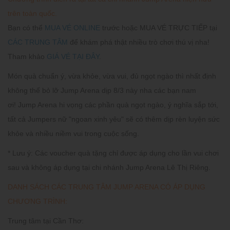
trên toàn quốc.
Bạn có thể
MUA VÉ ONLINE
trước hoặc MUA VÉ TRỰC TIẾP tại
CÁC TRUNG TÂM
để khám phá thật nhiều trò chơi thú vị nha!
Tham khảo
GIÁ VÉ TẠI ĐÂY
.
Món quà chuẩn ý, vừa khỏe, vừa vui, đủ ngọt ngào thì nhất định
không thể bỏ lỡ Jump Arena dịp 8/3 này nha các bạn nam
ơi! Jump Arena hi vọng các phần quà ngọt ngào, ý nghĩa sắp tới,
tất cả Jumpers nữ "ngoan xinh yêu" sẽ có thêm dịp rèn luyện sức
khỏe và nhiều niềm vui trong cuộc sống.
* Lưu ý
: Các voucher quà tặng chỉ được áp dụng cho lần vui chơi
sau và không áp dụng tại chi nhánh Jump Arena Lê Thị Riêng.
DANH SÁCH CÁC TRUNG TÂM JUMP ARENA CÓ ÁP DỤNG
CHƯƠNG TRÌNH:
Trung tâm tại Cần Thơ: