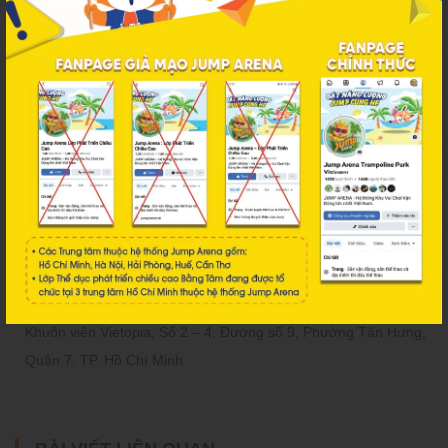
JUMP ARENA LÊ THỊ RIÊNG
Giờ mở cửa:
Thứ 2 - Thứ 6: 2:00PM - 10:00PM
Thứ 7 - Chủ Nhật: 8:00AM - 10:00PM
875 Cách Mạng Tháng 8, Quận 10, TP. Hồ Chí Minh (Ngay
trong công viên Lê Thị Riêng, khu vui chơi Thỏ Trắng, cổng vào
đường Trường Sơn)
JUMP ARENA HIM LAM
Giờ mở cửa:
Thứ 2 - Thứ 6: 9:00AM - 7:00PM
Thứ 7 - Chủ Nhật: 9:00AM - 9:00PM
Khuôn viên Vietopia, Số 2 – 4, Đường số 9, Phường Tân Hưng,
Quận 7, TP. Hồ Chí Minh