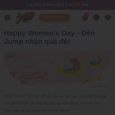
ƯU ĐÃI SINH VIÊN CHỈ TỪ 99K
0
ĐẶT VÉ NGAY
Happy Women's Day - Đến
Jump nhận quà đê!
NGÀY QUỐC TẾ PHỤ NỮ
đã cận kề, giờ này chưa biết tặng gì
cho NGƯỜI ẤY, thì chốt liền kèo vui chơi bung xõa hết mình,
thêm gắn kết tại Jump Arena nha. Bởi vì: