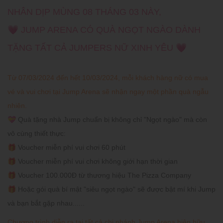
NHÂN DỊP MÙNG 08 THÁNG 03 NÀY,
💗 JUMP ARENA CÓ QUÀ NGỌT NGÀO DÀNH
TẶNG TẤT CẢ JUMPERS NỮ XINH YÊU 💗
Từ 07/03/2024 đến hết 10/03/2024, mỗi khách hàng nữ có mua
vé và vui chơi tại Jump Arena sẽ nhận ngay một phần quà ngẫu
nhiên.
💝 Quà tặng nhà Jump chuẩn bị không chỉ "Ngọt ngào" mà còn
vô cùng thiết thực:
🎁 Voucher miễn phí vui chơi 60 phút
🎁 Voucher miễn phí vui chơi không giới hạn thời gian
🎁 Voucher 100.000Đ từ thương hiệu The Pizza Company
🎁 Hoặc gói quà bí mật "siêu ngọt ngào" sẽ được bật mí khi Jump
và bạn bắt gặp nhau......
Chương trình diễn ra tại tất cả chi nhánh Jump Arena hiện hữu