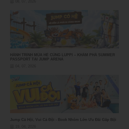
08, 07, 2026
HÀNH TRÌNH MÙA HÈ CÙNG LUPPI – KHÁM PHÁ SUMMER
PASSPORT TẠI JUMP ARENA
04, 07, 2026
Jump Cả Hội, Vui Cả Đội - Book Nhóm Lớn Ưu Đãi Gấp Bội
19, 04, 2026