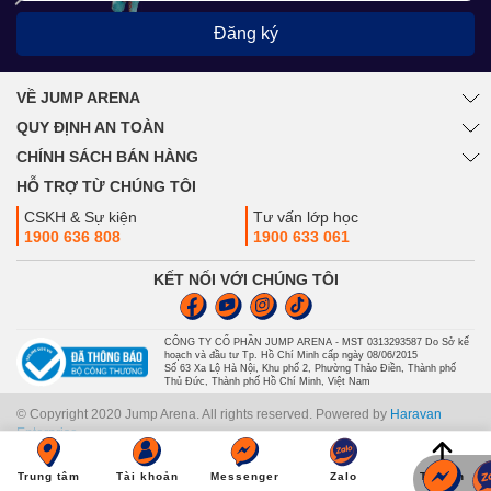
Đăng ký
VỀ JUMP ARENA
QUY ĐỊNH AN TOÀN
CHÍNH SÁCH BÁN HÀNG
HỖ TRỢ TỪ CHÚNG TÔI
CSKH & Sự kiện
Tư vấn lớp học
1900 636 808
1900 633 061
KẾT NỐI VỚI CHÚNG TÔI
CÔNG TY CỔ PHẦN JUMP ARENA - MST 0313293587 Do Sở kế
hoạch và đầu tư Tp. Hồ Chí Minh cấp ngày 08/06/2015
Số 63 Xa Lộ Hà Nội, Khu phố 2, Phường Thảo Điền, Thành phố
Thủ Đức, Thành phố Hồ Chí Minh, Việt Nam
© Copyright 2020 Jump Arena. All rights reserved. Powered by
Haravan
Enterprise
Trung tâm
Tài khoản
Messenger
Zalo
Trở lên