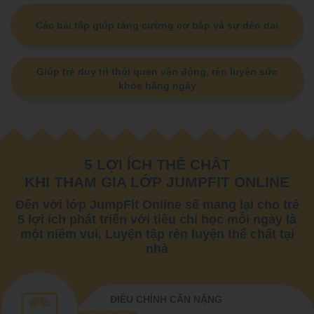
Các bài tập giúp tăng cường cơ bắp và sự dẻo dai
Giúp trẻ duy trì thói quen vận động, rèn luyện sức
khỏe hằng ngày
5 LỢI ÍCH THỂ CHẤT
KHI THAM GIA LỚP JUMPFIT ONLINE
Đến với lớp JumpFit Online sẽ mang lại cho trẻ
5 lợi ích phát triển với tiêu chí học mỗi ngày là
một niềm vui. Luyện tập rèn luyện thể chất tại
nhà
ĐIỀU CHỈNH CÂN NẶNG