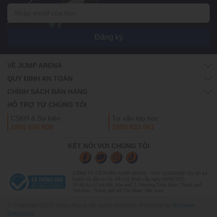
Đăng ký
VỀ JUMP ARENA
QUY ĐỊNH AN TOÀN
CHÍNH SÁCH BÁN HÀNG
HỖ TRỢ TỪ CHÚNG TÔI
CSKH & Sự kiện
Tư vấn lớp học
1900 636 808
1900 633 061
KẾT NỐI VỚI CHÚNG TÔI
CÔNG TY CỔ PHẦN JUMP ARENA - MST 0313293587 Do Sở kế
hoạch và đầu tư Tp. Hồ Chí Minh cấp ngày 08/06/2015
Số 63 Xa Lộ Hà Nội, Khu phố 2, Phường Thảo Điền, Thành phố
Thủ Đức, Thành phố Hồ Chí Minh, Việt Nam
© Copyright 2020 Jump Arena. All rights reserved. Powered by
Haravan
Enterprise