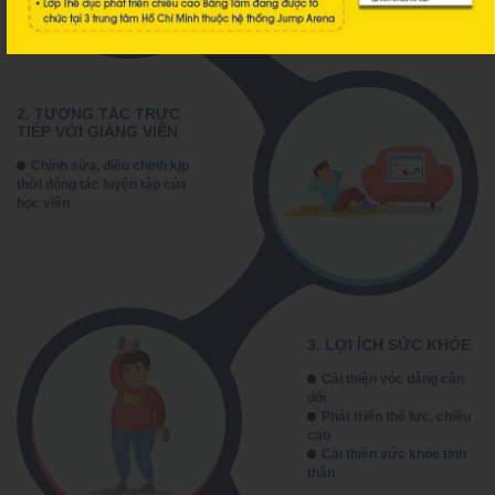
2. TƯƠNG TÁC TRỰC
TIẾP VỚI GIẢNG VIÊN
Chỉnh sửa, điều chỉnh kịp
thời động tác luyện tập của
học viên
3. LỢI ÍCH SỨC KHỎE
Cải thiện vóc dáng cân
đối
Phát triển thể lực, chiều
cao
Cải thiện sức khỏe tinh
thần