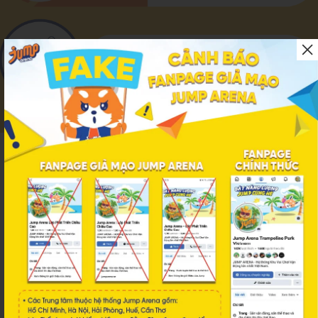
TẠO THÓI QUEN SINH HOẠT TỐT
Hình thành thói quen luyện tập thể thao,
rèn luyện và chú trọng sức khỏe từ
sớm, hoàn thiện đồng hồ sinh học
chuẩn phát triển, ngăn ngừa các nguy
cơ béo phì dậy thì, còi xương
LỘ TRÌNH DÀNH CHO BÉ VÀ PHỤ HUYNH
LỚP JUMPFIT ONLINE
1. KIỂM TRA THỂ CHẤT
BAN ĐẦU
Kiểm tra thể lực
Xác định các tình trạng thể
chất cần cải thiện (thừa cân,
suy dinh dưỡng, thấp, còi,...)