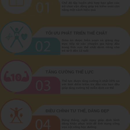
Chế độ tập luyện phù hợp bao gồm các
trò chơi vận động giúp trẻ kiểm soát cân
nặng một cách hiệu quả
TỐI ƯU PHÁT TRIỂN THỂ CHẤT
Giáo án được biên soạn và giảng dạy
trực tiếp từ các chuyên gia hàng đầu
trong lĩnh vực thể chất dành riêng cho
trẻ từ 5 đến 12 tuổi
TĂNG CƯỜNG THỂ LỰC
Thể lực được tăng cường ít nhất 10% so
với thời điểm kiểm tra đầu vào ban đầu
giúp tăng cường hệ miễn dịch cơ thể
ĐIỀU CHỈNH TƯ THẾ, DÁNG ĐẸP
Đứng thẳng, ngồi ngay giúp định hình
dáng khắc phục triệt để tình trạng công
vẹo cột sống học đường