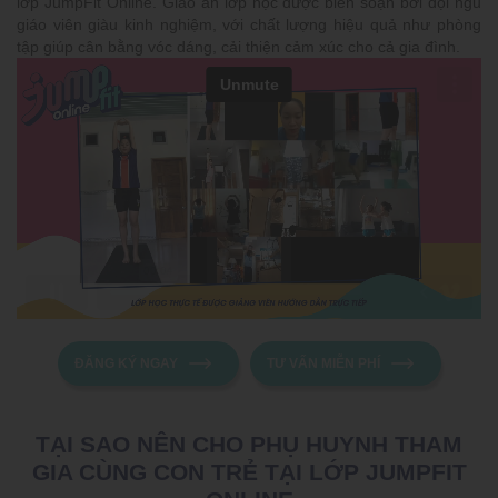
lớp JumpFit Online. Giáo án lớp học được biên soạn bởi đội ngũ
giáo viên giàu kinh nghiệm, với chất lượng hiệu quả như phòng
tập giúp cân bằng vóc dáng, cải thiện cảm xúc cho cả gia đình.
ĐĂNG KÝ NGAY
TƯ VẤN MIỄN PHÍ
TẠI SAO NÊN CHO PHỤ HUYNH THAM
GIA CÙNG CON TRẺ TẠI LỚP JUMPFIT