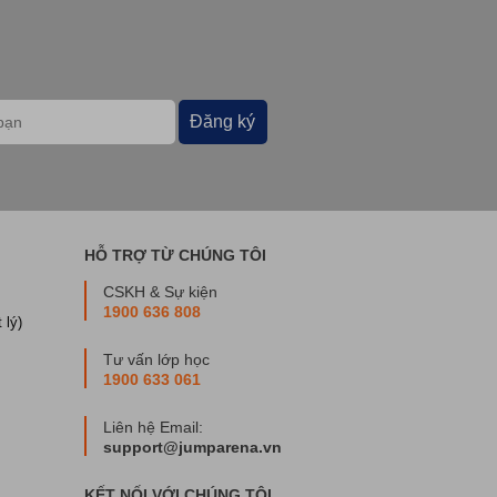
Đăng ký
HỖ TRỢ TỪ CHÚNG TÔI
CSKH & Sự kiện
1900 636 808
 lý)
Tư vấn lớp học
1900 633 061
Liên hệ Email:
support@jumparena.vn
KẾT NỐI VỚI CHÚNG TÔI