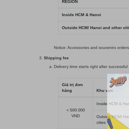
REGION
Inside HCM & Hanoi
Outside HCM/ Hanoi and other cit
Notice: Accessories and souvenirs orders
Shipping fee
Delivery time starts right after successf
Giá trị đơn
hàng
Khu vực
Inside HCM & Ha
< 500.000
VND
Outside HCM/ Han
cities