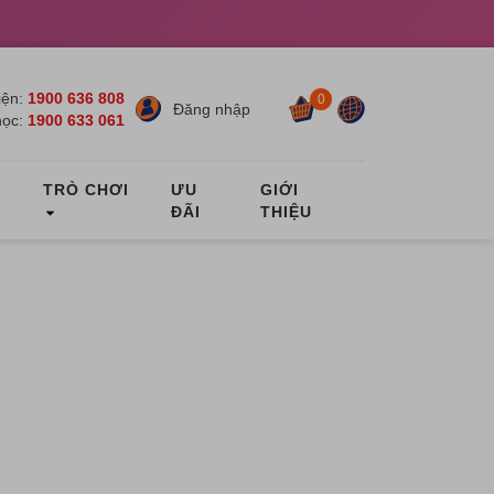
ện:
1900 636 808
0
Đăng nhập
học:
1900 633 061
C
TRÒ CHƠI
ƯU
GIỚI
ĐÃI
THIỆU