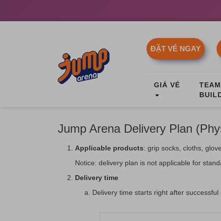
ĐẶT VÉ NGAY
GIÁ VÉ
TEA
BUIL
Jump Arena Delivery Plan (Phys
Applicable products
: grip socks, cloths, gl
Notice: delivery plan is not applicable for stand
Delivery time
Delivery time starts right after successf