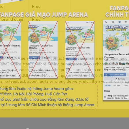
noi
Free
oi and other
Free
MP ARENA service staff will contact you to confirm the information and
s and invoice status before paying our shipper (if you choose COD met
very, please take a photo of the product and sign to confirm the status 
epartment of JUMP ARENA via Fanpage / Hotline
1900 789 906
.
s no feedback about faults or wrong delivery, etc., then you officially a
complaints.
only.