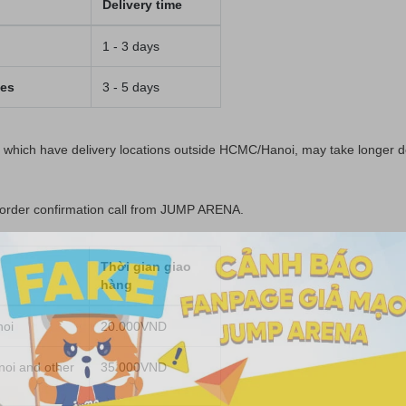
Delivery time
1 - 3 days
ies
3 - 5 days
 which have delivery locations outside HCMC/Hanoi, may take longer de
ul order confirmation call from JUMP ARENA.
Thời gian giao
hàng
noi
20.000VND
oi and other
35.000VND