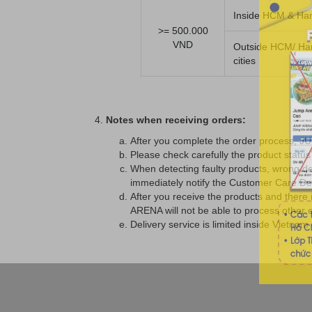
Inside HCM & Ha
>= 500.000
VND
Outside HCM/ Han
cities
Notes when receiving orders:
After you complete the order process, JU
Please check carefully the product statu
When detecting faulty products, wrong deli
immediately notify the Customer Care D
After you receive the products and there i
ARENA will not be able to process other 
Delivery service is limited inside Vietnam 