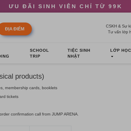
ƯU ĐÃI SINH VIÊN CHỈ TỪ 99K
CSKH & Sự ki
ĐỊA ĐIỂM
Tư vấn lớp 
M
SCHOOL
TIỆC SINH
LỚP HỌ
DING
TRIP
NHẬT
ical products)
oves, membership cards, booklets
ard tickets
ul order confirmation call from JUMP ARENA.