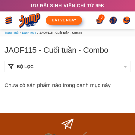
ƯU ĐÃI SINH VIÊN CHỈ TỪ 99K
0
ĐẶT VÉ NGAY
Trang chủ
Danh mục
JAOF115 - Cuối tuần - Combo
JAOF115 - Cuối tuần - Combo
BỘ LỌC
Chưa có sản phẩm nào trong danh mục này