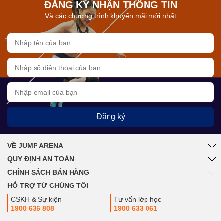
ĐĂNG KÝ NHẬN THÔNG TIN
Và các chương trình khuyến mãi mới nhất
Đăng ký
VỀ JUMP ARENA
QUY ĐỊNH AN TOÀN
CHÍNH SÁCH BÁN HÀNG
HỖ TRỢ TỪ CHÚNG TÔI
CSKH & Sự kiện
Tư vấn lớp học
1900 636 808
1900 633 061