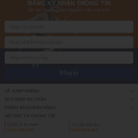
ĐĂNG KÝ NHẬN THÔNG TIN
Và các chương trình khuyến mãi mới nhất
Đăng ký
VỀ JUMP ARENA
QUY ĐỊNH AN TOÀN
CHÍNH SÁCH BÁN HÀNG
HỖ TRỢ TỪ CHÚNG TÔI
CSKH & Sự kiện
Tư vấn lớp học
1900 636 808
1900 633 061