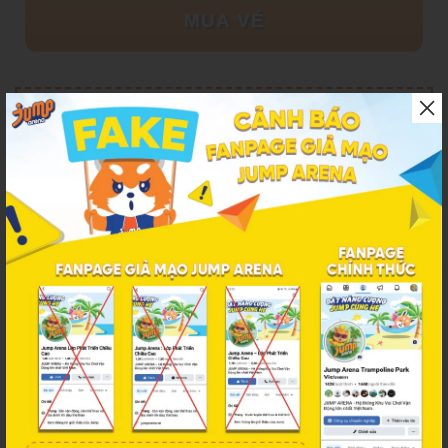
MUA VÉ
*Lưu ý:
Vé bán ra vui lòng không đổi/trả
Đơn hàng online chỉ sử dụng một lần, tại trung tâm
đã chọn khi đặt vé, vui lòng không tách lẻ vé
CHỈ
sử dụng vớ bám bạt khi tham gia các trò chơi
(không bao gồm giày thể thao)
TRÁNH
đeo khóa thắt lưng, ghim áo, móc khóa hoặc
những vật sắc nhọn vào trong sân
HẠN CHẾ
sử dụng điện thoại, thiết bị công nghệ khi nhảy
trên bạt nhún
Nếu Quý khách đến khác ngày check-in đã khai báo khi
mua vé Online: JUMP ARENA sẽ hỗ trợ check-in sớm
hoặc muộn hơn tối đa
07 ngày
so với ngày đã book
Vé trong tuần chỉ áp dụng trong tuần, vé cuối tuần
chỉ áp dụng cuối tuần