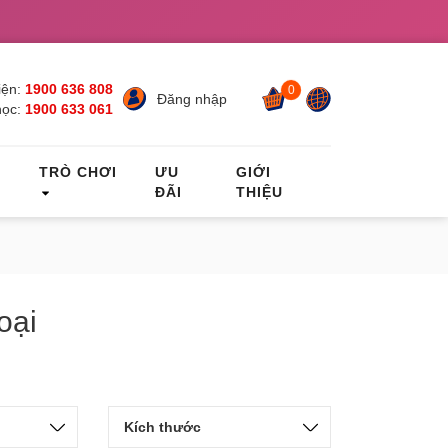
ện:
1900 636 808
0
Đăng nhập
học:
1900 633 061
C
TRÒ CHƠI
ƯU
GIỚI
ĐÃI
THIỆU
oại
Kích thước