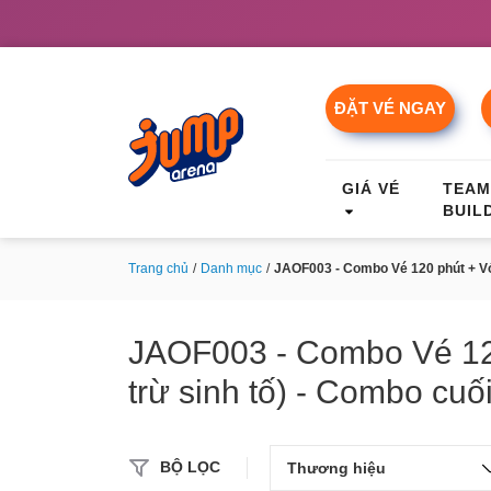
ĐẶT VÉ NGAY
GIÁ VÉ
TEA
BUIL
Trang chủ
Danh mục
JAOF003 - Combo Vé 120 phút + Vớ 
JAOF003 - Combo Vé 12
trừ sinh tố) - Combo cuố
BỘ LỌC
Thương hiệu