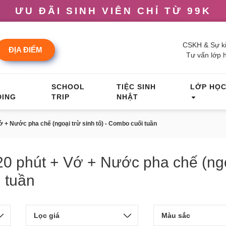
ƯU ĐÃI SINH VIÊN CHỈ TỪ 99K
CSKH & Sự ki
ĐỊA ĐIỂM
Tư vấn lớp 
M
SCHOOL
TIỆC SINH
LỚP HỌ
DING
TRIP
NHẬT
+ Nước pha chế (ngoại trừ sinh tố) - Combo cuối tuần
0 phút + Vớ + Nước pha chế (ng
i tuần
Lọc giá
Màu sắc