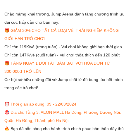
Chào mừng khai trương, Jump Arena dành tặng chương trình ưu
đãi cực hấp dẫn cho bạn này:
🎁 GIẢM 30% CHO TẤT CẢ LOẠI VÉ, TRẢI NGHIỆM KHÔNG
GIỚI HẠN TRÒ CHƠI
Chỉ còn 119K/vé (trong tuần) - Vui chơi không giới hạn thời gian
Chỉ còn 147K/vé (cuối tuần) - Vui chơi thỏa thích đến 120 phút
🎁 TẶNG NGAY 1 ĐÔI TẤT BÁM BẠT VỚI HÓA ĐƠN TỪ
300.000đ TRỞ LÊN
Cơ hội sở hữu những đôi vớ Jump chất lừ để bung tỏa hết mình
trong các trò chơi!
⏰
Thời gian áp dụng: 09 - 22/03/2024
️🎯 Địa chỉ: Tầng 3, AEON MALL Hà Đông, Phường Dương Nội,
Quận Hà Đông, Thành phố Hà Nội
🔥 Bạn đã sẵn sàng cho hành trình chinh phục bản thân đầy thú