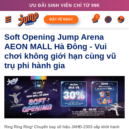
ƯU ĐÃI SINH VIÊN CHỈ TỪ 99K
0
ĐẶT VÉ NGAY
Soft Opening Jump Arena
AEON MALL Hà Đông - Vui
chơi không giới hạn cùng vũ
trụ phi hành gia
Ring Ring Ring! Chuyến bay số hiệu JAHĐ-2303 sắp khởi hành