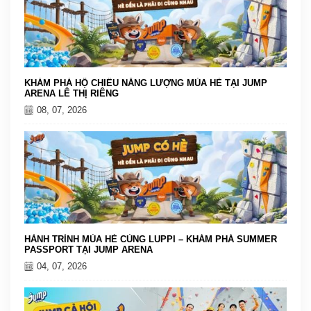
KHÁM PHÁ HỘ CHIẾU NĂNG LƯỢNG MÙA HÈ TẠI JUMP
ARENA LÊ THỊ RIÊNG
08, 07, 2026
HÀNH TRÌNH MÙA HÈ CÙNG LUPPI – KHÁM PHÁ SUMMER
PASSPORT TẠI JUMP ARENA
04, 07, 2026