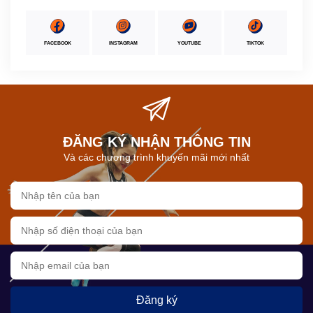
FACEBOOK
INSTAGRAM
YOUTUBE
TIKTOK
ĐĂNG KÝ NHẬN THÔNG TIN
Và các chương trình khuyến mãi mới nhất
Đăng ký