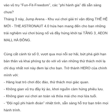
vào vũ trụ “Fun-Fit-Freedom”, các “phi hành gia” đã sẵn sàng
chưa?
Tháng 3 này, Jump Arena - Khu vui chơi giải trí vận động THẾ HỆ
MỚI - THE ASTRONAUT 4.0
hứa hẹn mang đến cho bạn những
trải nghiệm vui chơi bùng nổ và đầy hứng khởi tại
TẦNG 3, AEON
MALL HÀ ĐÔNG
.
Cùng cất cánh từ số 0, vượt qua mọi nỗi sợ hãi, bứt phá giới hạn
bản thân và khai phóng tự do với vô vàn những thử thách mới lạ
chỉ duy nhất nơi này đem lại cho bạn. Trở thành HERO của chính
mình với:
- Hàng loạt trò chơi độc đáo, thử thách mọi giác quan.
- Không gian vũ trụ đầy kỳ ảo, khơi nguồn cảm hứng phiêu lưu.
- Không gian vui chơi an toàn và thỏa mái cho mọi lứa tuổi.
- “Đội ngũ phi hành đoàn” nhiệt tình, sẵn sàng hỗ trợ bạn trên mọi
hành trình.