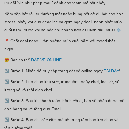
ưu đãi “xịn như phép màu” dành cho team mê bật nhảy.
Năm sắp hết rồi, tự thưởng một ngày bung hết cỡ đi: bật cao hơn
stress, nhảy vọt qua deadline và gom ngay deal “ngon nhất mùa
cuối năm” trước khi nó bốc hơi nhanh hơn cái lạnh đầu mùa! ❄️
📍 Chốt deal ngay – tận hưởng mùa cuối năm với mood thật
high!
😍 Bạn có thể
ĐẶT VÉ ONLINE
☑️ Bước 1:
Nhấn để truy cập trang đặt vé online ngay
TẠI ĐÂY
!
☑️ Bước 2:
Lựa chọn khu vực, trung tâm, ngày chơi, loại vé, số
lượng vé và thời gian chơi​
☑️ Bước 3
: Sau khi thanh toán thành công, bạn sẽ nhận được mã
đơn hàng và vé tặng qua Email
☑️ Bước 4:
Bạn chỉ việc cầm mã tới trung tâm bạn lựa chọn và
tận hưởng thôi!