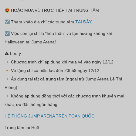
😍 HOẶC MUA VÉ TRỰC TIẾP TẠI TRUNG TÂM
☑️ Tham khảo địa chỉ các trung tâm
TẠI ĐÂY
.
☑️ Việc còn lại chỉ là “hóa thân” và tận hưởng không khí
Halloween tại Jump Arena!
⚠️
Lưu ý:
🔸 Chương trình chỉ áp dụng khi mua vé vào ngày
12/12
🔸 Vé tặng chỉ có hiệu lực đến
23h59 ngày 12/12
🔸 Áp dụng tại tất cả trung tâm (ngoại trừ Jump Arena Lê Thị
Riêng)
🔸 Không áp dụng đồng thời với các chương trình khuyến mại
khác, ưu đãi thẻ ngân hàng
HỆ THỐNG JUMP ARENA TRÊN TOÀN QUỐC
Trung tâm tại Huế: