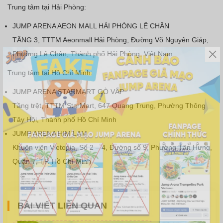
Trung tâm tại Hải Phòng:
JUMP ARENA AEON MALL HẢI PHÒNG LÊ CHÂN
TẦNG 3
, TTTM Aeonmall Hải Phòng, Đường Võ Nguyên Giáp,
Phường Lê Chân, Thành phố Hải Phòng, Việt Nam
Trung tâm tại Hồ Chí Minh:
JUMP ARENA STARMART GÒ VẤP
Tầng trệt, TTTM StarMart, 647 Quang Trung, Phường Thông
Tây Hội, Thành phố Hồ Chí Minh
JUMP ARENA HIM LAM
Khuôn viên Vietopia, Số 2 – 4, Đường số 9, Phường Tân Hưng,
Quận 7, TP. Hồ Chí Minh
BÀI VIẾT LIÊN QUAN