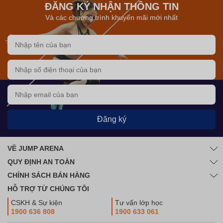
ĐĂNG KÝ NHẬN THÔNG TIN
Và các chương trình khuyến mãi mới nhất
Đăng ký
VỀ JUMP ARENA
QUY ĐỊNH AN TOÀN
CHÍNH SÁCH BÁN HÀNG
HỖ TRỢ TỪ CHÚNG TÔI
CSKH & Sự kiện
Tư vấn lớp học
1900 636 808
1900 633 061