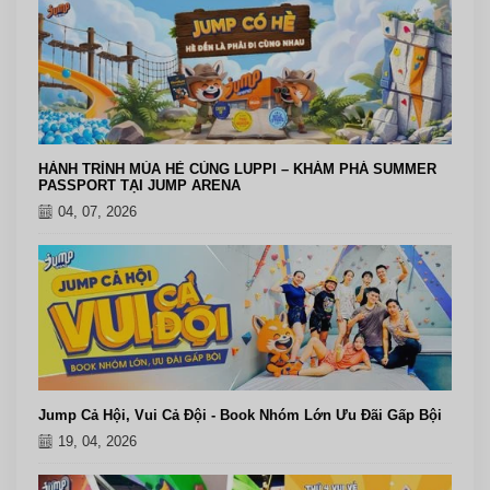
HÀNH TRÌNH MÙA HÈ CÙNG LUPPI – KHÁM PHÁ SUMMER
PASSPORT TẠI JUMP ARENA
04, 07, 2026
Jump Cả Hội, Vui Cả Đội - Book Nhóm Lớn Ưu Đãi Gấp Bội
19, 04, 2026