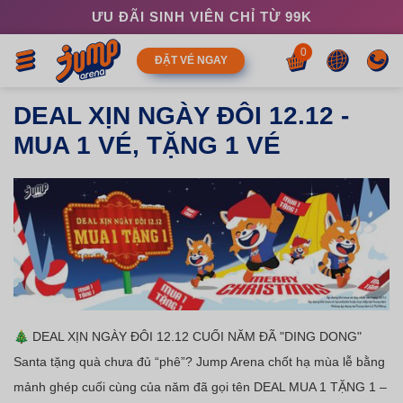
ƯU ĐÃI SINH VIÊN CHỈ TỪ 99K
0
ĐẶT VÉ NGAY
DEAL XỊN NGÀY ĐÔI 12.12 -
MUA 1 VÉ, TẶNG 1 VÉ
🎄 DEAL XỊN NGÀY ĐÔI 12.12 CUỐI NĂM ĐÃ "DING DONG"
Santa tặng quà chưa đủ “phê”? Jump Arena chốt hạ mùa lễ bằng
mảnh ghép cuối cùng của năm đã gọi tên DEAL MUA 1 TẶNG 1 –